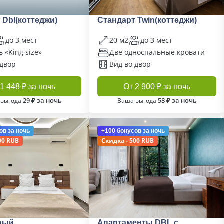
 Dbl(коттеджи)
Стандарт Twin(коттеджи)
до 3 мест
20 м2
до 3 мест
 «King size»
Две односпальные кровати
 двор
Вид во двор
1 448 ₽ за ночь
От 2 900 ₽ за ночь
29 ₽ за ночь
58 ₽ за ночь
 выгода
Ваша выгода
ов
за ночь
+100 бонусов
за ночь
00 RUB
Скидка - 500 RUB
ный
Апартаменты DBL с