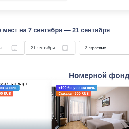
 мест на 7 сентября — 21 сентября
я
21 сентября
2 взрослых
Номерной фон
ов
за ночь
+100 бонусов
за ночь
00 RUB
Скидка - 500 RUB