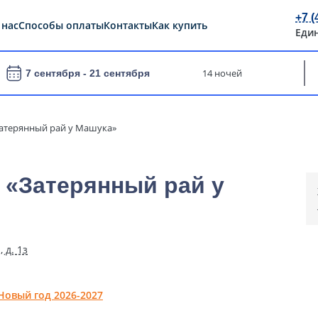
+7 (
 нас
Способы оплаты
Контакты
Как купить
Еди
14 ночей
7 сентября -
21 сентября
атерянный рай у Машука»
 «Затерянный рай у
 д. 1з
Новый год 2026-2027