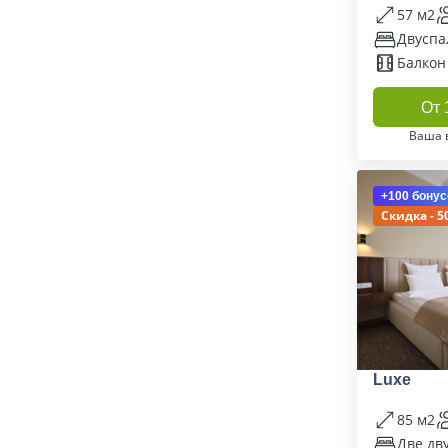
57 м2
Двуспа
Балкон
От 
Ваша 
+100 бонус
Скидка - 5
Luxe
85 м2
Две дв