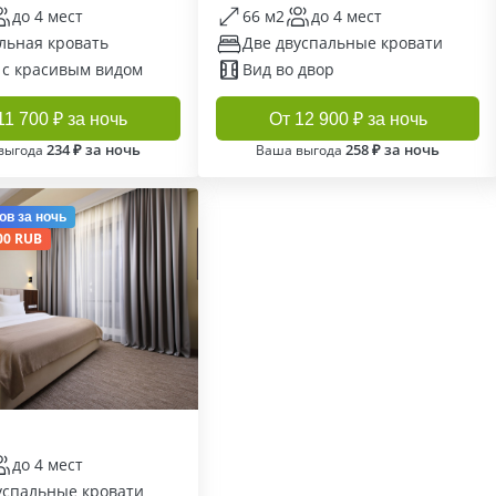
до 4 мест
66 м2
до 4 мест
льная кровать
Две двуспальные кровати
 с красивым видом
Вид во двор
11 700 ₽ за ночь
От 12 900 ₽ за ночь
234 ₽ за ночь
258 ₽ за ночь
выгода
Ваша выгода
ов
за ночь
00 RUB
до 4 мест
успальные кровати