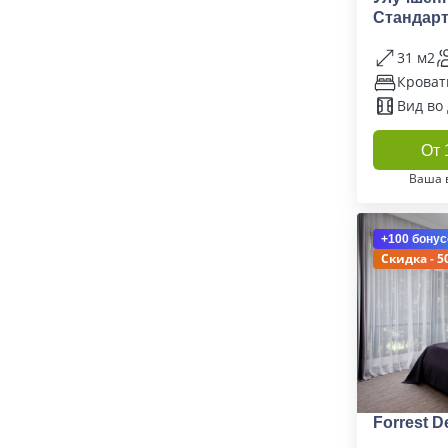
Стандарт
31 м2
Кровать
Вид во
От 
Ваша 
+100 бонус
Скидка - 5
Forrest D