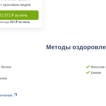
 с красивым видом
21 571 ₽ за ночь
431 ₽ за ночь
выгода
Методы оздоровле
 бочки
Финская 
Хамам
ания
лечения