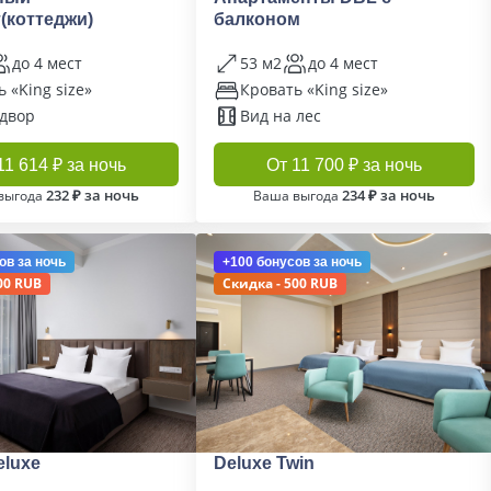
(коттеджи)
балконом
до 4 мест
53 м2
до 4 мест
 «King size»
Кровать «King size»
 двор
Вид на лес
11 614 ₽ за ночь
От 11 700 ₽ за ночь
232 ₽ за ночь
234 ₽ за ночь
выгода
Ваша выгода
ов
за ночь
+100 бонусов
за ночь
00 RUB
Скидка - 500 RUB
eluxe
Deluxe Twin