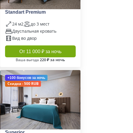
Standart Premium
24 м2
до 3 мест
Двуспальная кровать
Вид во двор
От 11 000 ₽ за ночь
220 ₽ за ночь
Ваша выгода
+100 бонусов
за ночь
Скидка - 500 RUB
Superior