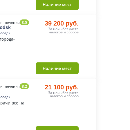
Наличие мест
8.5
39 200 руб.
нг лечения
vodsk
За ночь без учета
налогов и сборов
оводск
города-
Наличие мест
8.2
21 100 руб.
нг лечения
За ночь без учета
налогов и сборов
оводск
врачи все на