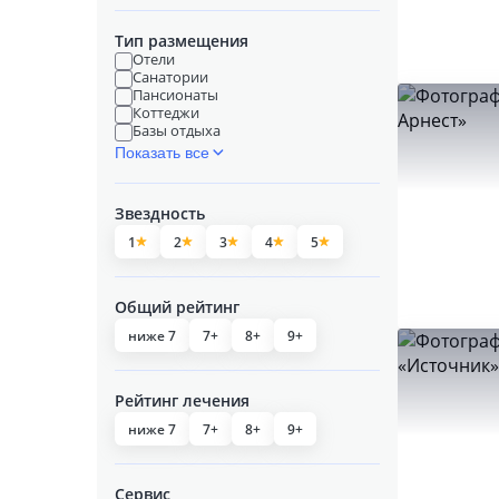
Тип размещения
Отели
Санатории
Пансионаты
Коттеджи
Базы отдыха
Показать все
Звездность
1
2
3
4
5
Общий рейтинг
ниже 7
7+
8+
9+
Рейтинг лечения
ниже 7
7+
8+
9+
Сервис