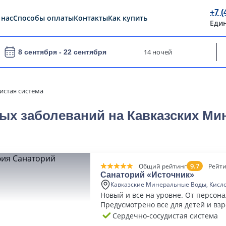
+7 (
 нас
Способы оплаты
Контакты
Как купить
Еди
14 ночей
8 сентября -
22 сентября
истая система
ых заболеваний на Кавказских Ми
9.7
Общий рейтинг
Рейти
Санаторий «Источник»
Кавказские Минеральные Воды, Кисл
Новый и все на уровне. От персонал
Предусмотрено все для детей и взр
Сердечно-сосудистая система