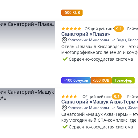
-500 RUB
9.1
Общий рейтинг
Рейти
Санаторий «Плаза»
Кавказские Минеральные Воды, Кисл
Отель «Плаза» в Кисловодске – это
многопрофильного лечения и комф
5* с премиальным уровнем сервис
Сердечно-сосудистая система
+100 бонусов
-500 RUB
Трансфер
9.1
Общий рейтинг
Рейти
Санаторий «Машук Аква-Терм 
Кавказские Минеральные Воды, Желе
Санаторий «Машук Аква-Терм» – эт
круглогодичный СПА-комплекс, где
воспользоваться собственными ит
Сердечно-сосудистая система
термами.