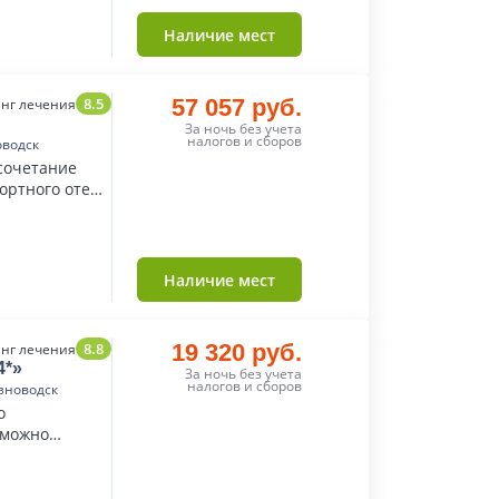
Наличие мест
8.5
57 057 руб.
нг лечения
За ночь без учета
налогов и сборов
оводск
 сочетание
ортного отеля
а.
Наличие мест
8.8
19 320 руб.
нг лечения
4*»
За ночь без учета
налогов и сборов
зноводск
о
 можно
альянскими