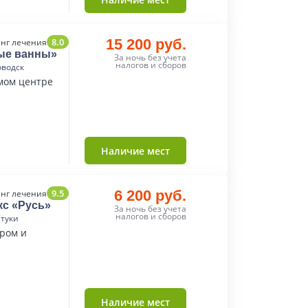
8.0
15 200 руб.
нг лечения
ые ванны»
За ночь без учета
налогов и сборов
оводск
мом центре
Наличие мест
9.5
6 200 руб.
нг лечения
кс «Русь»
За ночь без учета
налогов и сборов
нтуки
тром и
Наличие мест