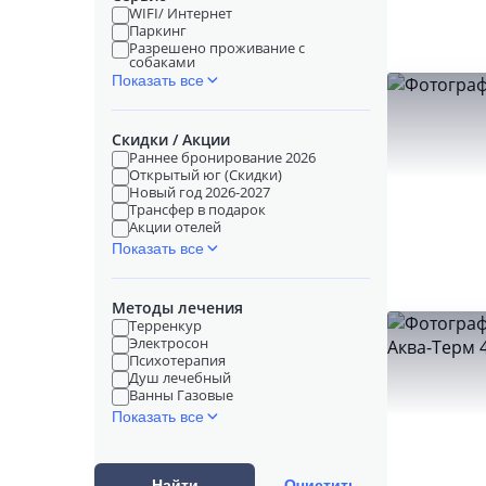
WIFI/ Интернет
Паркинг
Разрешено проживание с
собаками
Показать все
Скидки / Акции
Раннее бронирование 2026
Открытый юг (Скидки)
Новый год 2026-2027
Трансфер в подарок
Акции отелей
Показать все
Методы лечения
Терренкур
Электросон
Психотерапия
Душ лечебный
Ванны Газовые
Показать все
Найти
Очистить