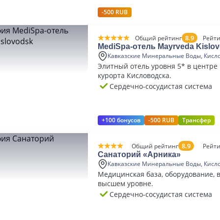
-500 RUB
8.9
Общий рейтинг
Рейти
MediSpa-отель Mayrveda Kislo
Кавказские Минеральные Воды, Кисл
Элитный отель уровня 5* в центре 
курорта Кисловодска.
Сердечно-сосудистая система
+100 бонусов
-500 RUB
Трансфер
8.9
Общий рейтинг
Рейти
Санаторий «Арника»
Кавказские Минеральные Воды, Кисл
Медицинская база, оборудование, 
высшем уровне.
Сердечно-сосудистая система