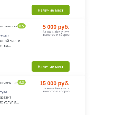
Наличие мест
8.5
5 000 руб.
нг лечения
За ночь без учета
налогов и сборов
оводск
южной части
яется
й.
Наличие мест
9.3
15 000 руб.
нг лечения
За ночь без учета
налогов и сборов
нтуки
оразит
х услуг и
нием.