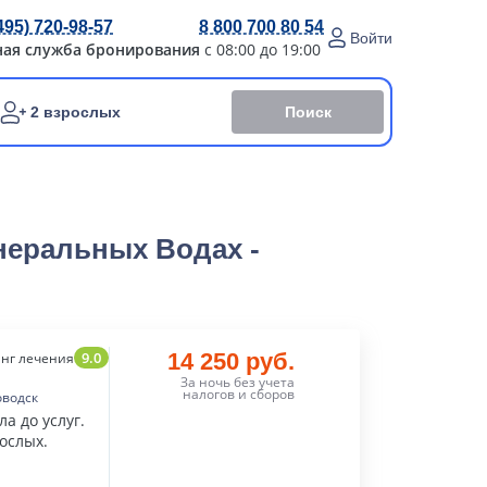
495) 720-98-57
8 800 700 80 54
Войти
ная служба бронирования
с 08:00 до 19:00
Поиск
2 взрослых
неральных Водах -
9.0
14 250 руб.
нг лечения
За ночь без учета
налогов и сборов
оводск
а до услуг.
ослых.