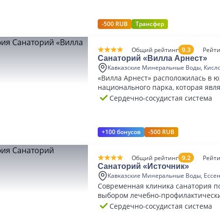
-500 RUB
Трансфер
9.3
Общий рейтинг
Рейти
Санаторий «Вилла Арнест»
Кавказские Минеральные Воды, Кисл
«Вилла Арнест» расположилась в 
национального парка, которая явл
наиболее живописной и уединенно
Сердечно-сосудистая система
+100 бонусов
-500 RUB
9.2
Общий рейтинг
Рейти
Санаторий «Источник»
Кавказские Минеральные Воды, Ессе
Современная клиника санатория п
выбором лечебно-профилактически
новейшим медицинским оборудова
Сердечно-сосудистая система