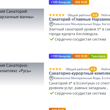
+100 бонусов
-500 RUB
8.8
Общий рейтинг
Рейти
Санаторий «Главные Нарзанн
Кавказские Минеральные Воды, Кисл
Элитный санаторий уровня 5* в са
города-курорта Кисловодска.
Сердечно-сосудистая система
+100 бонусов
-500 RUB
Трансфер
8.8
Общий рейтинг
Рейти
Санаторно-курортный компле
Кавказские Минеральные Воды, Ессе
Санаторий 4* в Ессентуках со спек
уровнем услуг, равных западным
бальнеологическим курортам.
Сердечно-сосудистая система