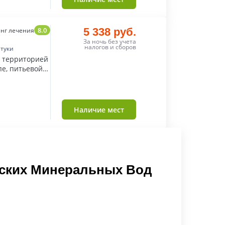
8.0
5 338 руб.
нг лечения
За ночь без учета
налогов и сборов
нтуки
й территорией
пе, питьевой
Наличие мест
зских Минеральных Вод