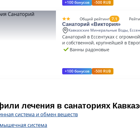
+100 бонусов
-500 RUB
7.1
Общий рейтинг
Рейти
Санаторий «Виктория»
Кавказские Минеральные Воды, Ессе
Санаторий в Ессентуках с огромно
и собственной, крупнейшей в Евро
галереей.
Ванны радоновые
+100 бонусов
-500 RUB
или лечения в санаториях Кавка
инная система и обмен веществ
-мышечная система