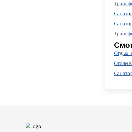
Трансфе
Санато
Санато
Трансф
Смот
Отдых 
Отели 
Санато