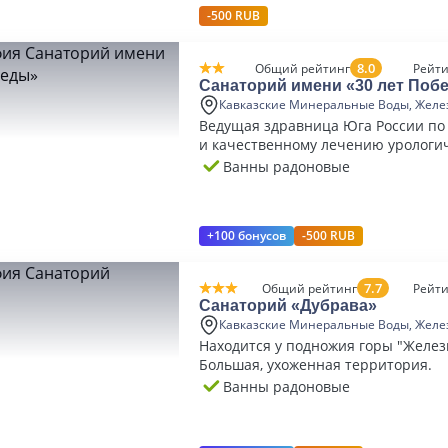
-500 RUB
8.0
Общий рейтинг
Рейти
Санаторий имени «30 лет Поб
Кавказские Минеральные Воды, Желе
Ведущая здравница Юга России по
и качественному лечению урологи
заболеваний.
Ванны радоновые
+100 бонусов
-500 RUB
7.7
Общий рейтинг
Рейти
Санаторий «Дубрава»
Кавказские Минеральные Воды, Желе
Находится у подножия горы "Желез
Большая, ухоженная территория.
Ванны радоновые