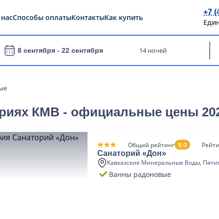
+7 (
 нас
Способы оплаты
Контакты
Как купить
Еди
14 ночей
8 сентября -
22 сентября
ые
риях КМВ - официальные цены 20
9.0
Общий рейтинг
Рейти
Санаторий «Дон»
Кавказские Минеральные Воды, Пяти
Ванны радоновые