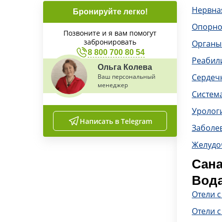
Нервна
Бронируйте легко!
Опорно
Позвоните и я вам помогут
забронировать
Органы
8 800 700 80 54
Реабил
Ольга Колева
Сердечн
Ваш персональный
менеджер
Систем
Уролог
Написать в Telegram
Заболе
Желудо
Сана
Вод
Отели 
Отели с