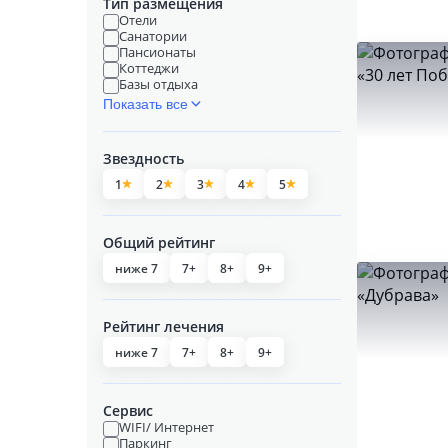
Тип размещения
Отели
Санатории
Пансионаты
Коттеджи
Базы отдыха
Показать все
Звездность
1
2
3
4
5
Общий рейтинг
ниже 7
7+
8+
9+
Рейтинг лечения
ниже 7
7+
8+
9+
Сервис
WIFI/ Интернет
Паркинг