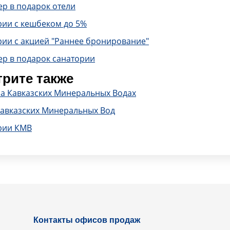
р в подарок отели
рии с кешбеком до 5%
рии с акцией "Раннее бронирование"
ер в подарок санатории
рите также
на Кавказских Минеральных Водах
Кавказских Минеральных Вод
рии КМВ
Контакты офисов продаж