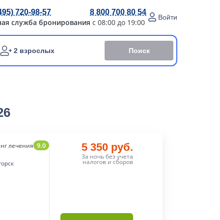
495) 720-98-57
8 800 700 80 54
Войти
ная служба бронирования
с 08:00 до 19:00
Поиск
2 взрослых
26
9.0
5 350 руб.
нг лечения
За ночь без учета
налогов и сборов
горск