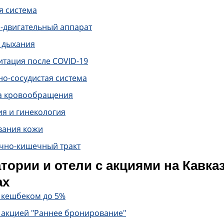
я система
-двигательный аппарат
 дыхания
итация после COVID-19
о-сосудистая система
а кровообращения
ия и гинекология
вания кожи
чно-кишечный тракт
тории и отели с акциями на Кавк
ах
с кешбеком до 5%
 акцией "Раннее бронирование"