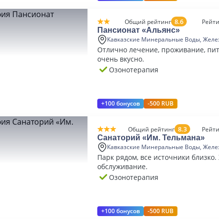
8.6
Общий рейтинг
Рейти
Пансионат «Альянс»
Кавказские Минеральные Воды, Желе
Отлично лечение, проживание, пит
очень вкусно.
Озонотерапия
+100 бонусов
-500 RUB
8.3
Общий рейтинг
Рейти
Санаторий «Им. Тельмана»
Кавказские Минеральные Воды, Желе
Парк рядом, все источники близко.
обслуживание.
Озонотерапия
+100 бонусов
-500 RUB