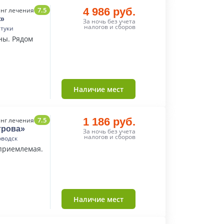
7.5
4 986 руб.
нг лечения
»
За ночь без учета
налогов и сборов
нтуки
ны. Рядом
Наличие мест
7.5
1 186 руб.
нг лечения
трова»
За ночь без учета
налогов и сборов
оводск
 приемлемая.
Наличие мест