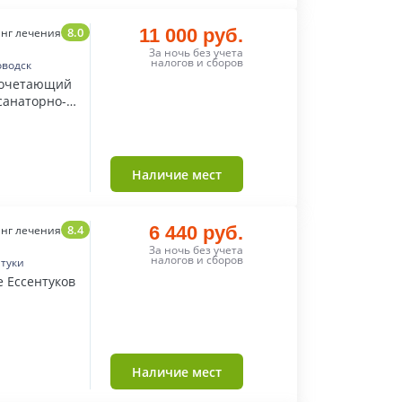
8.0
11 000 руб.
нг лечения
За ночь без учета
налогов и сборов
оводск
сочетающий
санаторно-
ехнологиям.
Наличие мест
8.4
6 440 руб.
нг лечения
За ночь без учета
налогов и сборов
нтуки
е Ессентуков
Наличие мест