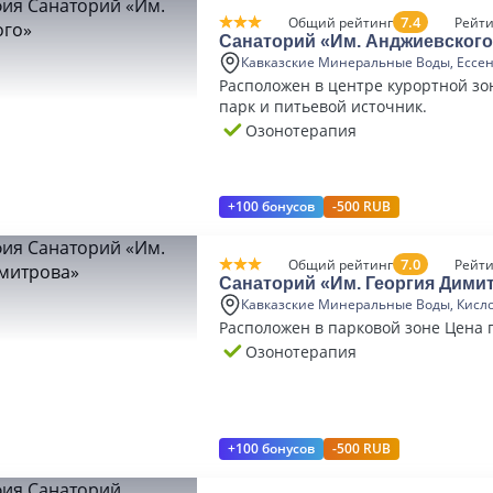
7.4
Общий рейтинг
Рейти
Санаторий «Им. Анджиевского
Кавказские Минеральные Воды, Ессе
Расположен в центре курортной зо
парк и питьевой источник.
Озонотерапия
+100 бонусов
-500 RUB
7.0
Общий рейтинг
Рейти
Санаторий «Им. Георгия Дими
Кавказские Минеральные Воды, Кисл
Расположен в парковой зоне Цена
Озонотерапия
+100 бонусов
-500 RUB