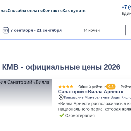
+7 (
 нас
Способы оплаты
Контакты
Как купить
Еди
14 ночей
7 сентября -
21 сентября
х КМВ - официальные цены 2026
9.3
Общий рейтинг
Рейти
Санаторий «Вилла Арнест»
Кавказские Минеральные Воды, Кисл
«Вилла Арнест» расположилась в 
национального парка, которая явл
наиболее живописной и уединенно
Озонотерапия