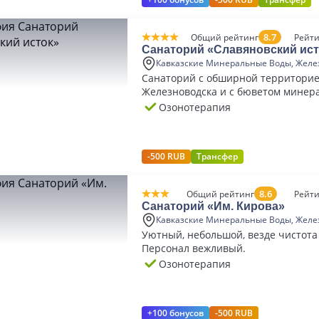
8.7
Общий рейтинг
Рейти
Санаторий «Славяновский ист
Кавказские Минеральные Воды, Желе
Санаторий с обширной территорие
Железноводска и с бюветом минер
Ессентукского типа.
Озонотерапия
-500 RUB
Трансфер
8.6
Общий рейтинг
Рейти
Санаторий «Им. Кирова»
Кавказские Минеральные Воды, Желе
Уютный, небольшой, везде чистота
Персонал вежливый.
Озонотерапия
+100 бонусов
-500 RUB