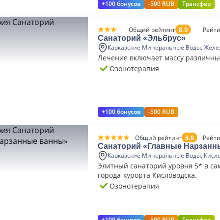
+100 бонусов
-500 RUB
Трансфер
8.9
Общий рейтинг
Рейти
Санаторий «Эльбрус»
Кавказские Минеральные Воды, Желе
Лечение включает массу различны
Озонотерапия
+100 бонусов
-500 RUB
8.8
Общий рейтинг
Рейти
Санаторий «Главные Нарзанн
Кавказские Минеральные Воды, Кисл
Элитный санаторий уровня 5* в са
города-курорта Кисловодска.
Озонотерапия
+100 бонусов
-500 RUB
Трансфер