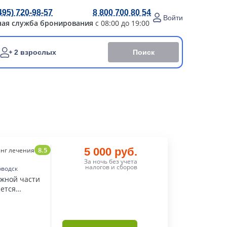
495) 720-98-57
8 800 700 80 54
Войти
ная служба бронирования
с 08:00 до 19:00
Поиск
2 взрослых
8.5
5 000 руб.
нг лечения
За ночь без учета
налогов и сборов
оводск
южной части
яется
й.