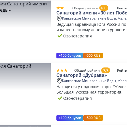
8.0
Общий рейтинг
Рейти
Санаторий имени «30 лет Поб
Кавказские Минеральные Воды, Желе
Ведущая здравница Юга России по
и качественному лечению урологи
заболеваний.
Озонотерапия
+100 бонусов
-500 RUB
7.7
Общий рейтинг
Рейти
Санаторий «Дубрава»
Кавказские Минеральные Воды, Желе
Находится у подножия горы "Желез
Большая, ухоженная территория.
Озонотерапия
+100 бонусов
-500 RUB