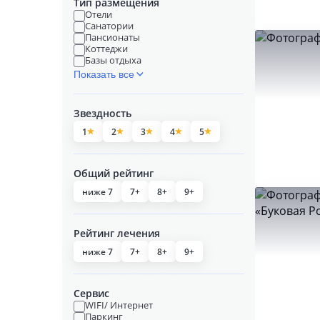
Тип размещения
Отели
Санатории
Пансионаты
Коттеджи
Базы отдыха
Показать все
Звездность
1
2
3
4
5
Общий рейтинг
ниже 7
7+
8+
9+
Рейтинг лечения
ниже 7
7+
8+
9+
Сервис
WIFI/ Интернет
Паркинг