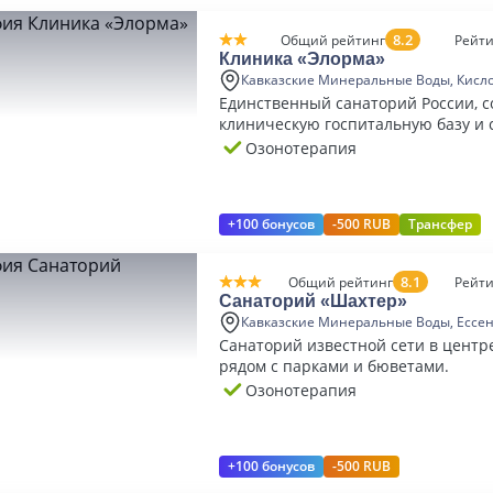
8.2
Общий рейтинг
Рейти
Клиника «Элорма»
Кавказские Минеральные Воды, Кисл
Единственный санаторий России, 
клиническую госпитальную базу и 
курортную реабилитацию по СПА-т
Озонотерапия
+100 бонусов
-500 RUB
Трансфер
8.1
Общий рейтинг
Рейти
Санаторий «Шахтер»
Кавказские Минеральные Воды, Ессе
Санаторий известной сети в центр
рядом с парками и бюветами.
Озонотерапия
+100 бонусов
-500 RUB