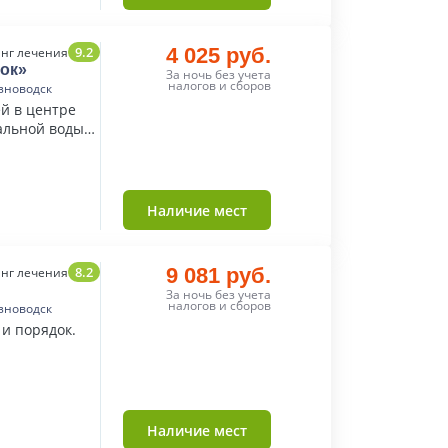
9.2
4 025 руб.
нг лечения
ок»
За ночь без учета
налогов и сборов
зноводск
й в центре
альной воды
Наличие мест
8.2
9 081 руб.
нг лечения
За ночь без учета
налогов и сборов
зноводск
 и порядок.
Наличие мест