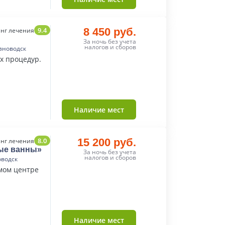
9.4
8 450 руб.
нг лечения
За ночь без учета
налогов и сборов
зноводск
х процедур.
Наличие мест
8.0
15 200 руб.
нг лечения
ые ванны»
За ночь без учета
налогов и сборов
оводск
мом центре
Наличие мест