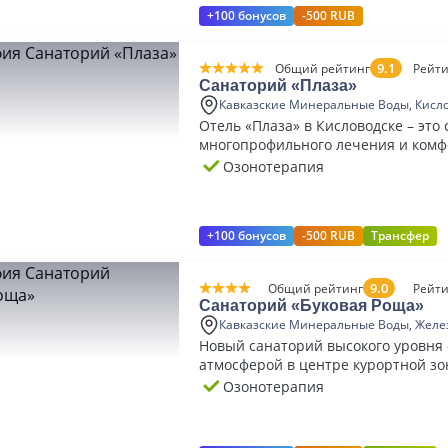
+100 бонусов
-500 RUB
9.1
Общий рейтинг
Рейти
Санаторий «Плаза»
Кавказские Минеральные Воды, Кисл
Отель «Плаза» в Кисловодске – это
многопрофильного лечения и комф
5* с премиальным уровнем сервис
Озонотерапия
+100 бонусов
-500 RUB
Трансфер
9.0
Общий рейтинг
Рейти
Санаторий «Буковая Роща»
Кавказские Минеральные Воды, Желе
Новый санаторий высокого уровня
атмосферой в центре курортной з
Железноводска
Озонотерапия