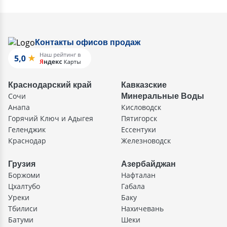
Контакты офисов продаж
Краснодарский край
Кавказские
Сочи
Минеральные Воды
Анапа
Кисловодск
Горячий Ключ и Адыгея
Пятигорск
Геленджик
Ессентуки
Краснодар
Железноводск
Грузия
Азербайджан
Боржоми
Нафталан
Цхалтубо
Габала
Уреки
Баку
Тбилиси
Нахичевань
Батуми
Шеки