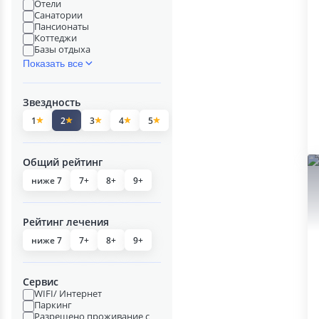
Отели
Санатории
Пансионаты
Коттеджи
Базы отдыха
Показать все
Звездность
1
2
3
4
5
Общий рейтинг
ниже 7
7+
8+
9+
Рейтинг лечения
ниже 7
7+
8+
9+
Сервис
WIFI/ Интернет
Паркинг
Разрешено проживание с