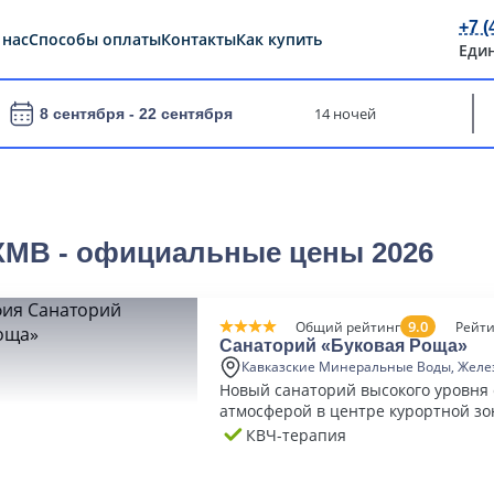
+7 (
 нас
Способы оплаты
Контакты
Как купить
Еди
14 ночей
8 сентября -
22 сентября
 КМВ - официальные цены 2026
9.0
Общий рейтинг
Рейти
Санаторий «Буковая Роща»
Кавказские Минеральные Воды, Желе
Новый санаторий высокого уровня
атмосферой в центре курортной з
Железноводска
КВЧ-терапия