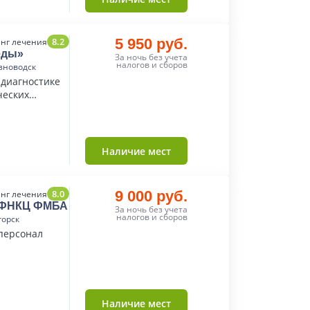
8.2
5 950 руб.
нг лечения
еды»
За ночь без учета
налогов и сборов
зноводск
 диагностике
ческих
Наличие мест
8.0
9 000 руб.
нг лечения
СКФНКЦ ФМБА
За ночь без учета
налогов и сборов
горск
персонал
Наличие мест