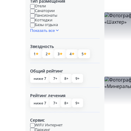
Тип размещения
Отели
Санатории
Пансионаты
Коттеджи
Базы отдыха
Показать все
Звездность
1
2
3
4
5
Общий рейтинг
ниже 7
7+
8+
9+
Рейтинг лечения
ниже 7
7+
8+
9+
Сервис
WIFI/ Интернет
Паркинг