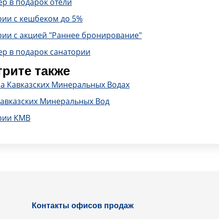
р в подарок отели
рии с кешбеком до 5%
рии с акцией "Раннее бронирование"
ер в подарок санатории
рите также
на Кавказских Минеральных Водах
Кавказских Минеральных Вод
рии КМВ
Контакты офисов продаж