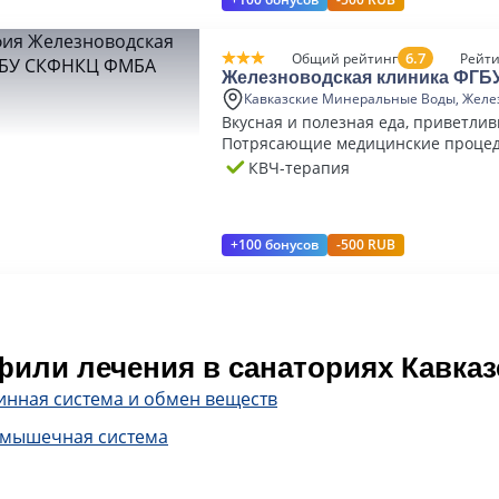
6.7
Общий рейтинг
Рейти
Железноводская клиника ФГ
ФМБА
Кавказские Минеральные Воды, Желе
Вкусная и полезная еда, приветли
Потрясающие медицинские процед
КВЧ-терапия
+100 бонусов
-500 RUB
или лечения в санаториях Кавка
инная система и обмен веществ
-мышечная система