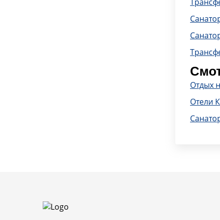
Трансфе
Санато
Санато
Трансф
Смот
Отдых 
Отели 
Санато