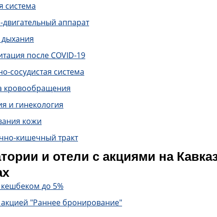
я система
-двигательный аппарат
 дыхания
итация после COVID-19
о-сосудистая система
а кровообращения
ия и гинекология
вания кожи
чно-кишечный тракт
тории и отели с акциями на Кавк
ах
с кешбеком до 5%
 акцией "Раннее бронирование"