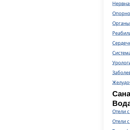
Нервна
Опорно
Органы
Реабил
Сердечн
Систем
Уролог
Заболе
Желудо
Сана
Вод
Отели 
Отели с