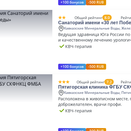
+100 бонусов
-500 RUB
8.0
Общий рейтинг
Рейти
Санаторий имени «30 лет Поб
Кавказские Минеральные Воды, Желе
Ведущая здравница Юга России по
и качественному лечению урологи
заболеваний.
КВЧ-терапия
+100 бонусов
-500 RUB
7.2
Общий рейтинг
Рейти
Пятигорская клиника ФГБУ 
Кавказские Минеральные Воды, Пяти
Расположена в живописном месте, 
доброжелателен, врачи профи.
КВЧ-терапия
+100 бонусов
-500 RUB