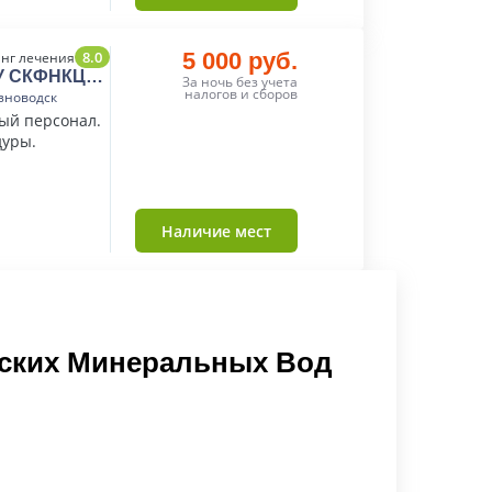
8.0
5 000 руб.
нг лечения
БУ СКФНКЦ
За ночь без учета
налогов и сборов
зноводск
вый персонал.
уры.
Наличие мест
зских Минеральных Вод