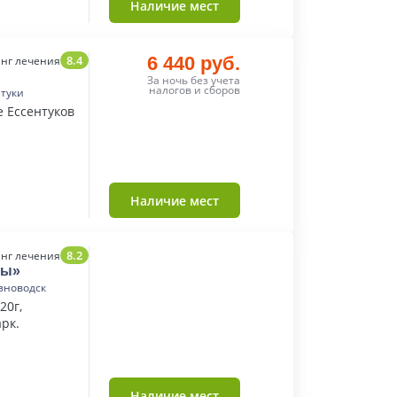
Наличие мест
8.4
6 440 руб.
нг лечения
За ночь без учета
налогов и сборов
нтуки
е Ессентуков
Наличие мест
8.2
нг лечения
ды»
зноводск
20г,
рк.
Наличие мест