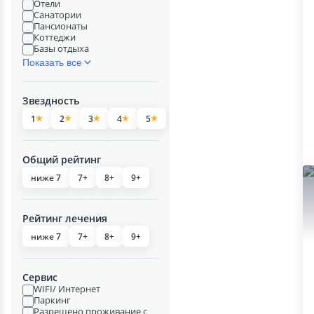
Отели
Санатории
Пансионаты
Коттеджи
Базы отдыха
Показать все
Звездность
1
2
3
4
5
Общий рейтинг
ниже 7
7+
8+
9+
Рейтинг лечения
ниже 7
7+
8+
9+
Сервис
WIFI/ Интернет
Паркинг
Разрешено проживание с