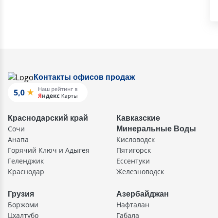
Контакты офисов продаж
Краснодарский край
Кавказские
Сочи
Минеральные Воды
Анапа
Кисловодск
Горячий Ключ и Адыгея
Пятигорск
Геленджик
Ессентуки
Краснодар
Железноводск
Грузия
Азербайджан
Боржоми
Нафталан
Цхалтубо
Габала