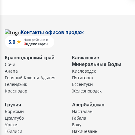
Контакты офисов продаж
Краснодарский край
Кавказские
Сочи
Минеральные Воды
Анапа
Кисловодск
Горячий Ключ и Адыгея
Пятигорск
Геленджик
Ессентуки
Краснодар
Железноводск
Грузия
Азербайджан
Боржоми
Нафталан
Цхалтубо
Габала
Уреки
Баку
Тбилиси
Нахичевань