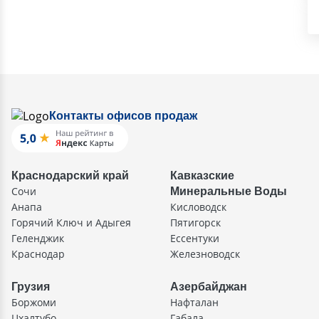
Контакты офисов продаж
Краснодарский край
Кавказские
Сочи
Минеральные Воды
Анапа
Кисловодск
Горячий Ключ и Адыгея
Пятигорск
Геленджик
Ессентуки
Краснодар
Железноводск
Грузия
Азербайджан
Боржоми
Нафталан
Цхалтубо
Габала