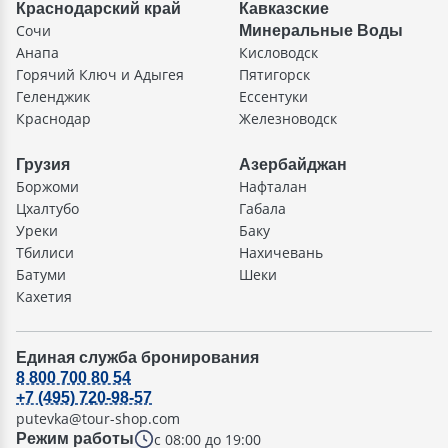
Краснодарский край
Кавказские
Сочи
Минеральные Воды
Анапа
Кисловодск
Горячий Ключ и Адыгея
Пятигорск
Геленджик
Ессентуки
Краснодар
Железноводск
Грузия
Азербайджан
Боржоми
Нафталан
Цхалтубо
Габала
Уреки
Баку
Тбилиси
Нахичевань
Батуми
Шеки
Кахетия
Единая служба бронирования
8 800 700 80 54
+7 (495) 720-98-57
putevka@tour-shop.com
с 08:00 до 19:00
Режим работы