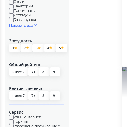
Отели
Санатории
Пансионаты
Коттеджи
Базы отдыха
Показать все
Звездность
1
2
3
4
5
Общий рейтинг
ниже 7
7+
8+
9+
Рейтинг лечения
ниже 7
7+
8+
9+
Сервис
WIFI/ Интернет
Паркинг
Разрешено проживание с