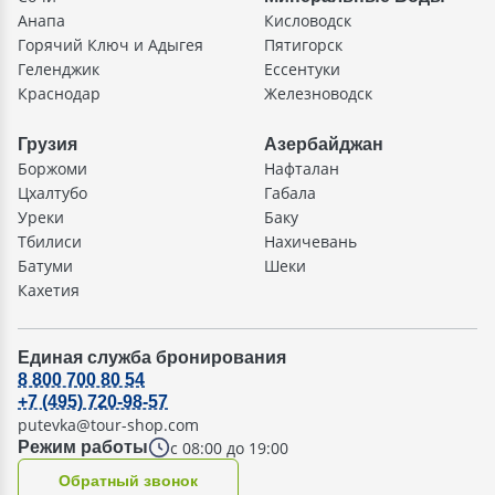
Анапа
Кисловодск
Горячий Ключ и Адыгея
Пятигорск
Геленджик
Ессентуки
Краснодар
Железноводск
Грузия
Азербайджан
Боржоми
Нафталан
Цхалтубо
Габала
Уреки
Баку
Тбилиси
Нахичевань
Батуми
Шеки
Кахетия
Единая служба бронирования
8 800 700 80 54
+7 (495) 720-98-57
putevka@tour-shop.com
с 08:00 до 19:00
Режим работы
Oбратный звонок