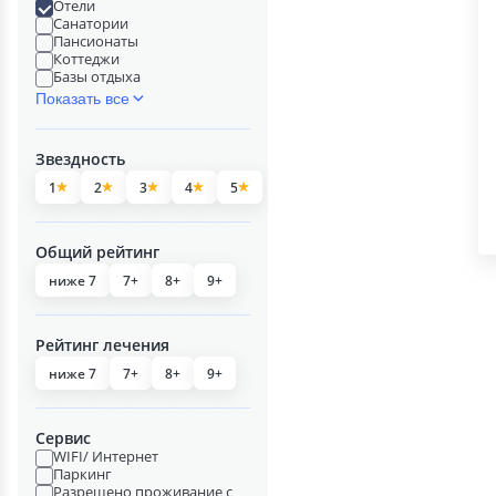
Отели
Санатории
Пансионаты
Коттеджи
Базы отдыха
Показать все
Звездность
1
2
3
4
5
Общий рейтинг
ниже 7
7+
8+
9+
Рейтинг лечения
ниже 7
7+
8+
9+
Сервис
WIFI/ Интернет
Паркинг
Разрешено проживание с