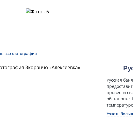
ть все фотографии
Ру
Русская бан
предоставит
провести св
обстановке. 
температуро
Узнать боль