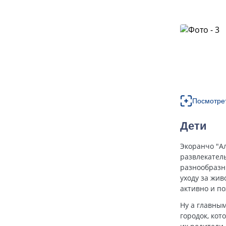
Посмотре
Дети
Экоранчо "А
развлекател
разнообразн
уходу за жи
активно и п
Ну а главны
городок, кот