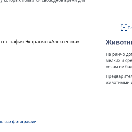
 у которых появится свободное время для
П
Животн
На ранчо до
мелких и сре
весом не бол
Предварител
животными и
ть все фотографии