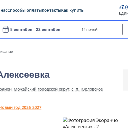
+7 (
 нас
Способы оплаты
Контакты
Как купить
Еди
14 ночей
8 сентября -
22 сентября
исание
Алексеевка
район, Можайский городской округ, с. п. Юрловское
Новый год 2026-2027