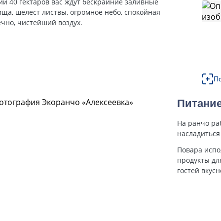
ии 40 гектаров вас ждут бескрайние заливные
ища, шелест листвы, огромное небо, спокойная
ечно, чистейший воздух.
П
Питани
На ранчо раб
насладиться
Повара испо
продукты дл
гостей вкус