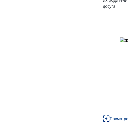
их родители,
досуга.
Посмотре