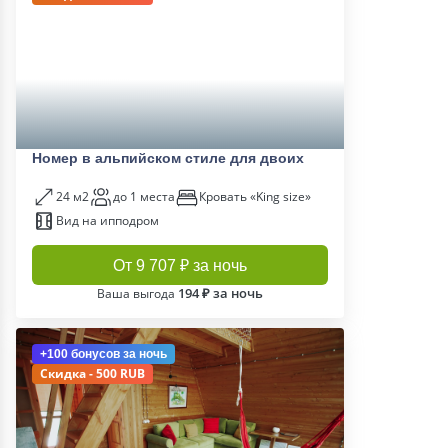
Номер в альпийском стиле для двоих
24 м2
до 1 места
Кровать «King size»
Вид на ипподром
От 9 707 ₽ за ночь
194 ₽ за ночь
Ваша выгода
+100 бонусов
за ночь
Скидка - 500 RUB