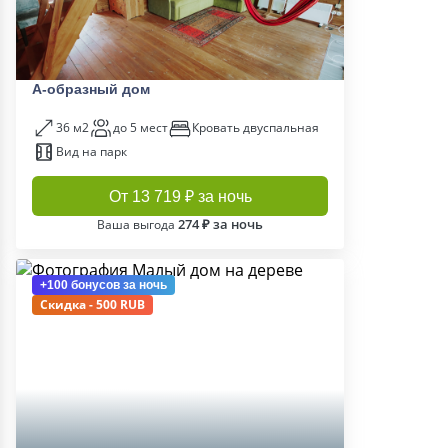
А-образный дом
36 м2
до 5 мест
Кровать двуспальная
Вид на парк
От 13 719 ₽ за ночь
274 ₽ за ночь
Ваша выгода
+100 бонусов
за ночь
Скидка - 500 RUB