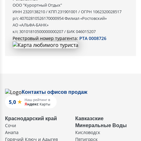
ООО "Курортный Отдых"
ИНН 2320138210 / КПП 231901001 / ОГРН 1062320028517
р/с 40702810526170000954 Филиал «Ростовский»
АО «АЛЬФА-БАНК»
к/с 30101810500000000207 / БИК 046015207
Реестровый номер турагента:
РТА 0008726
Контакты офисов продаж
Краснодарский край
Кавказские
Сочи
Минеральные Воды
Анапа
Кисловодск
Горячий Ключ и Адыгея
Пятигорск