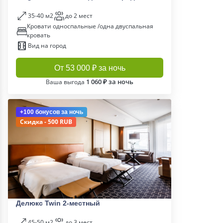
35-40 м2
до 2 мест
Кровати односпальные /одна двуспальная
кровать
Вид на город
От 53 000 ₽ за ночь
1 060 ₽ за ночь
Ваша выгода
+100 бонусов
за ночь
Скидка - 500 RUB
Делюкс Twin 2-местный
45-50 м2
до 3 мест