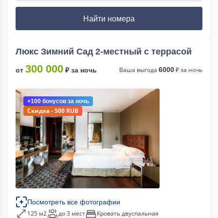
Найти номера
Люкс Зимний Сад 2-местный с террасой
300 000
Ваша выгода
6000
₽ за ночь
от
₽ за ночь
+100 бонусов
за ночь
Скидка - 500 RUB
Посмотреть все фотографии
125 м2
до 3 мест
Кровать двуспальная