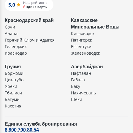
Краснодарский край
Кавказские
Сочи
Минеральные Воды
Анапа
Кисловодск
Горячий Ключ и Адыгея
Пятигорск
Геленджик
Ессентуки
Краснодар
Железноводск
Грузия
Азербайджан
Боржоми
Нафталан
Цхалтубо
Габала
Уреки
Баку
Тбилиси
Нахичевань
Батуми
Шеки
Кахетия
Единая служба бронирования
8 800 700 80 54