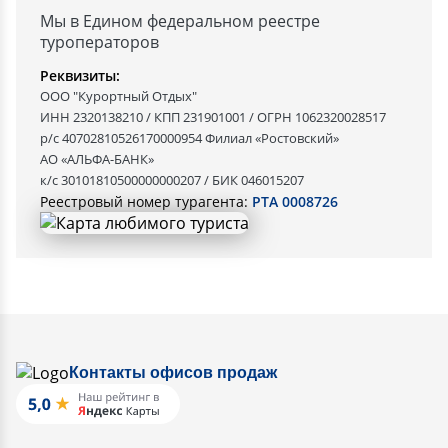
Мы в Едином федеральном реестре
туроператоров
Реквизиты:
ООО "Курортный Отдых"
ИНН 2320138210 / КПП 231901001 / ОГРН 1062320028517
р/с 40702810526170000954 Филиал «Ростовский»
АО «АЛЬФА-БАНК»
к/с 30101810500000000207 / БИК 046015207
Реестровый номер турагента:
РТА 0008726
Контакты офисов продаж