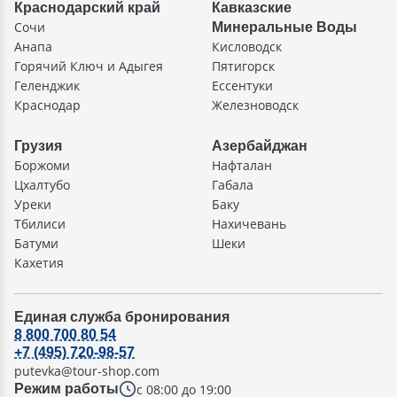
Краснодарский край
Кавказские
Сочи
Минеральные Воды
Анапа
Кисловодск
Горячий Ключ и Адыгея
Пятигорск
Геленджик
Ессентуки
Краснодар
Железноводск
Грузия
Азербайджан
Боржоми
Нафталан
Цхалтубо
Габала
Уреки
Баку
Тбилиси
Нахичевань
Батуми
Шеки
Кахетия
Единая служба бронирования
8 800 700 80 54
+7 (495) 720-98-57
putevka@tour-shop.com
с 08:00 до 19:00
Режим работы