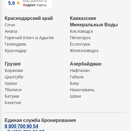
Краснодарский край
Кавказские
Сочи
Минеральные Воды
Анапа
Кисловодск
Горячий Ключ и Адыгея
Пятигорск
Геленджик
Ессентуки
Краснодар
Железноводск
Грузия
Азербайджан
Боржоми
Нафталан
Цхалтубо
Габала
Уреки
Баку
Тбилиси
Нахичевань
Батуми
Шеки
Кахетия
Единая служба бронирования
8 800 700 80 54