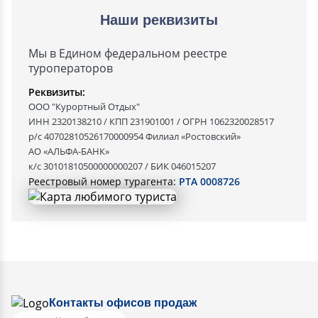
Наши реквизиты
Мы в Едином федеральном реестре
туроператоров
Реквизиты:
ООО "Курортный Отдых"
ИНН 2320138210 / КПП 231901001 / ОГРН 1062320028517
р/с 40702810526170000954 Филиал «Ростовский»
АО «АЛЬФА-БАНК»
к/с 30101810500000000207 / БИК 046015207
Реестровый номер турагента:
РТА 0008726
Контакты офисов продаж