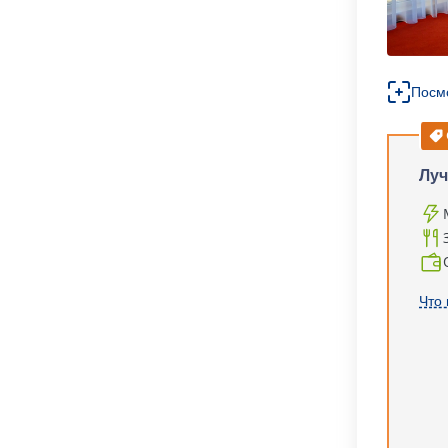
Посм
Луч
Что 