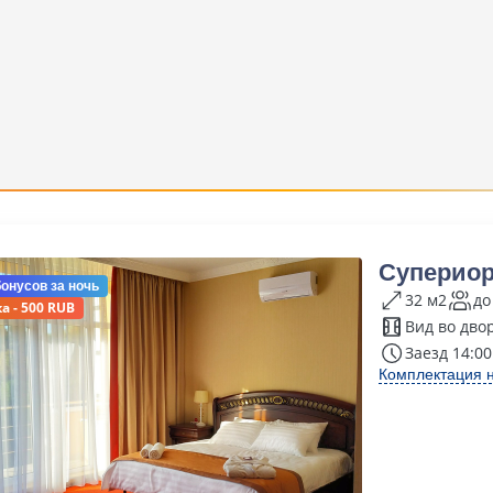
Супериор
бонусов
за ночь
32 м2
до
а - 500 RUB
Вид во дво
Заезд 14:00
Комплектация 