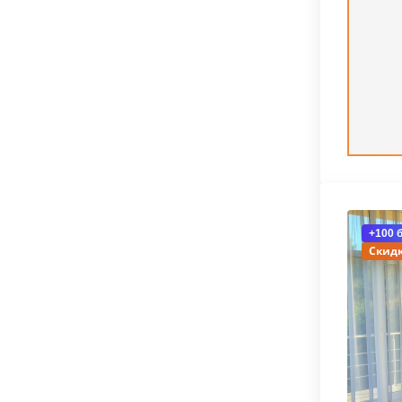
+100 
Скидк