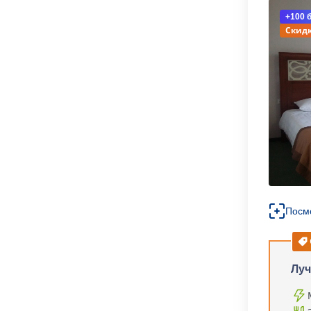
+100 
Скидк
Посм
Луч