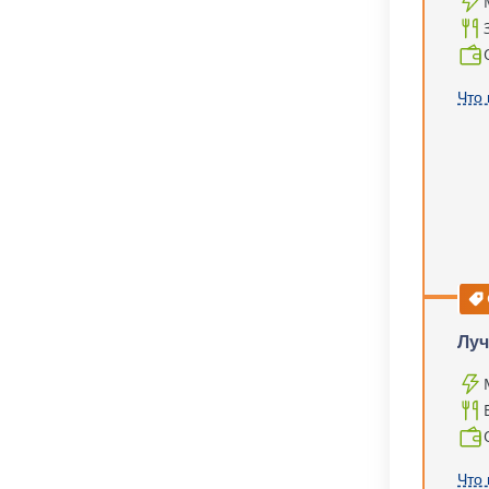
Что 
Луч
Что 