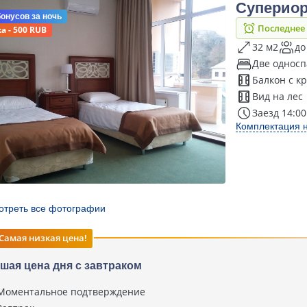
Супериор
бонусов
за ночь
Последнее
а - 500 RUB
32 м2
до
Две односп
Балкон с к
Вид на лес
Заезд 14:00
Комплектация 
отреть все фотографии
Самая низкая цена!
шая цена дня с завтраком
Моментальное подтверждение