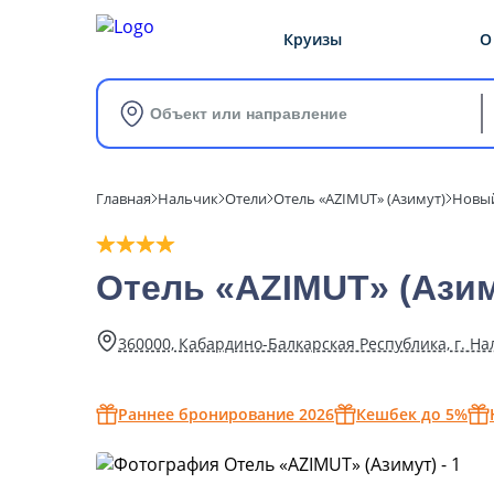
Круизы
О
Объект или направление
Главная
Нальчик
Отели
Отель «AZIMUT» (Азимут)
Новый
Отель «AZIMUT» (Азим
360000, Кабардино-Балкарская Республика, г. Нал
Раннее бронирование 2026
Кешбек до 5%