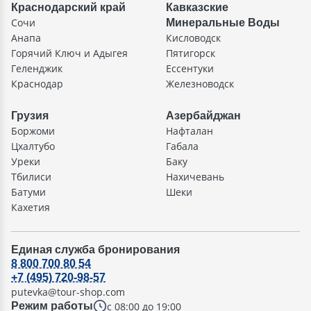
Краснодарский край
Кавказские
Сочи
Минеральные Воды
Анапа
Кисловодск
Горячий Ключ и Адыгея
Пятигорск
Геленджик
Ессентуки
Краснодар
Железноводск
Грузия
Азербайджан
Боржоми
Нафталан
Цхалтубо
Габала
Уреки
Баку
Тбилиси
Нахичевань
Батуми
Шеки
Кахетия
Единая служба бронирования
8 800 700 80 54
+7 (495) 720-98-57
putevka@tour-shop.com
с 08:00 до 19:00
Режим работы