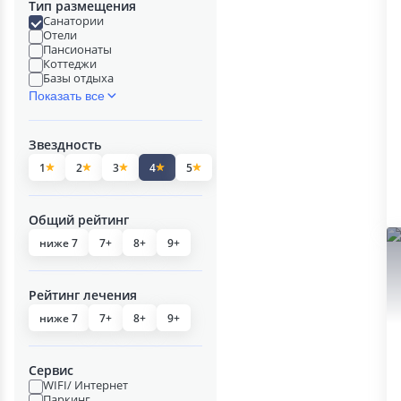
Тип размещения
Санатории
Отели
Пансионаты
Коттеджи
Базы отдыха
Показать все
Звездность
1
2
3
4
5
Общий рейтинг
ниже 7
7+
8+
9+
Рейтинг лечения
ниже 7
7+
8+
9+
Сервис
WIFI/ Интернет
Паркинг