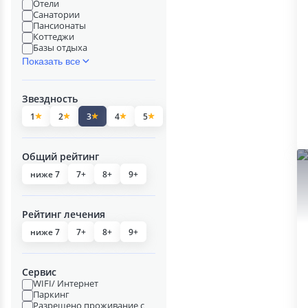
Отели
Санатории
Пансионаты
Коттеджи
Базы отдыха
Показать все
Звездность
1
2
3
4
5
Общий рейтинг
ниже 7
7+
8+
9+
Рейтинг лечения
ниже 7
7+
8+
9+
Сервис
WIFI/ Интернет
Паркинг
Разрешено проживание с