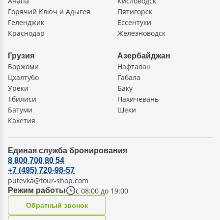
Анапа
Кисловодск
Горячий Ключ и Адыгея
Пятигорск
Геленджик
Ессентуки
Краснодар
Железноводск
Грузия
Азербайджан
Боржоми
Нафталан
Цхалтубо
Габала
Уреки
Баку
Тбилиси
Нахичевань
Батуми
Шеки
Кахетия
Единая служба бронирования
8 800 700 80 54
+7 (495) 720-98-57
putevka@tour-shop.com
с 08:00 до 19:00
Режим работы
Oбратный звонок