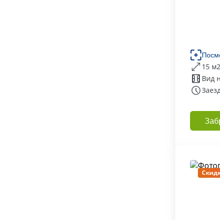
Посм
15 м
Вид 
Заезд
Заб
Скидк