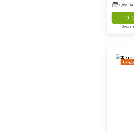
Двуспа
От 
Ваша 
Скидк