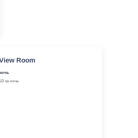
 View Room
ночь
D за ночь