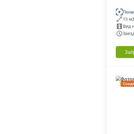
Посм
15 м
Вид 
Заезд
Заб
Скидк