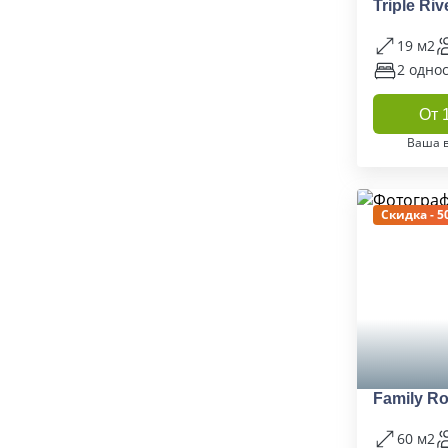
Triple Ri
19 м2
2 одно
От 
Ваша 
Скидка - 5
Family R
60 м2