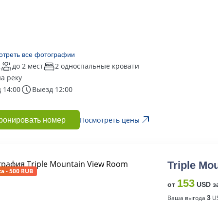
отреть все фотографии
2
до 2 мест
2 односпальные кровати
на реку
 14:00
Выезд 12:00
Посмотреть цены
ронировать номер
Triple Mo
а - 500 RUB
153
от
USD з
Ваша выгода
3
US