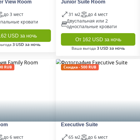
ver View Room
Junior Suite Room
до 3 мест
31 м2
до 4 мест
Двуспальная или 2
спальные кровати
односпальные кровати
162 USD за ночь
От 162 USD за ночь
3 USD за ночь
выгода
3 USD за ночь
Ваша выгода
00 RUB
Скидка - 500 RUB
oom
Executive Suite
до 6 мест
65 м2
до 6 мест