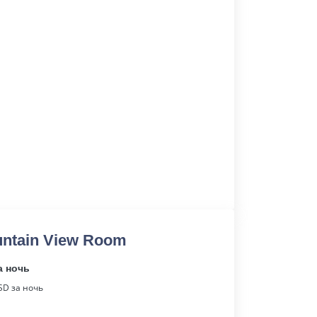
untain View Room
а ночь
D за ночь