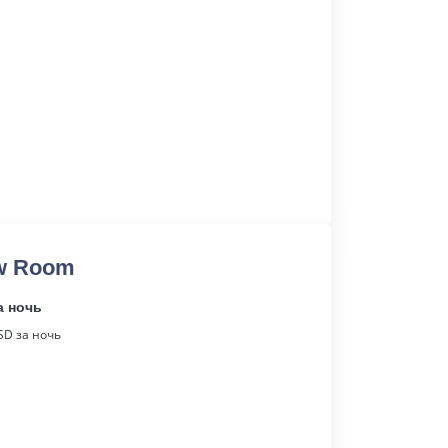
ew Room
а ночь
D за ночь