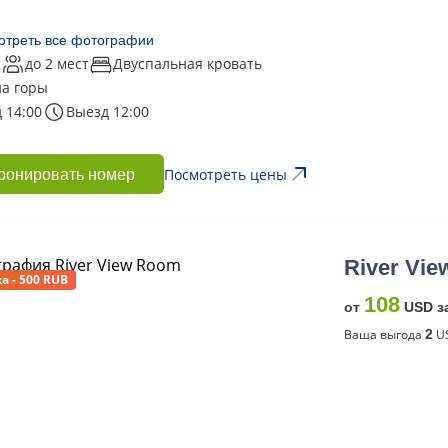
отреть все фотографии
2
до 2 мест
Двуспальная кровать
на горы
 14:00
Выезд 12:00
Посмотреть цены
ронировать номер
River Vi
а - 500 RUB
108
от
USD з
Ваша выгода
2
US