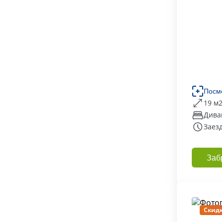
Посм
19 м
Дива
Заезд
Заб
Скидк