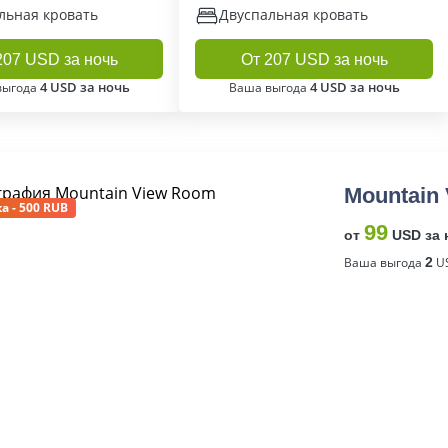
льная кровать
Двуспальная кровать
207 USD за ночь
От 207 USD за ночь
4 USD за ночь
4 USD за ночь
выгода
Ваша выгода
Mountain
а - 500 RUB
99
от
USD за 
Ваша выгода
2
US