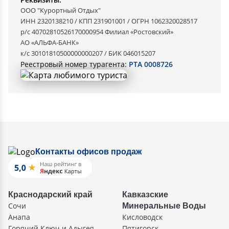
ООО "Курортный Отдых"
ИНН 2320138210 / КПП 231901001 / ОГРН 1062320028517
р/с 40702810526170000954 Филиал «Ростовский»
АО «АЛЬФА-БАНК»
к/с 30101810500000000207 / БИК 046015207
Реестровый номер турагента:
РТА 0008726
Контакты офисов продаж
Краснодарский край
Кавказские
Сочи
Минеральные Воды
Анапа
Кисловодск
Горячий Ключ и Адыгея
Пятигорск