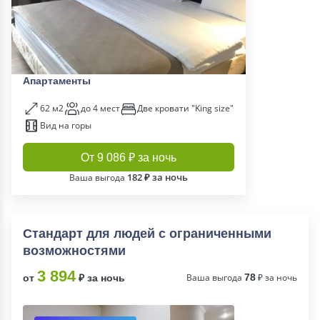
Апартаменты
62 м2
до 4 мест
Две кровати "King size"
Вид на горы
От 9 086 ₽ за ночь
182 ₽ за ночь
Ваша выгода
Стандарт для людей с ограниченными
возможностями
3 894
Ваша выгода
78
₽ за ночь
от
₽ за ночь