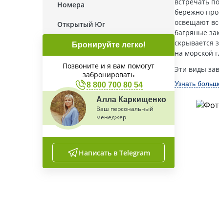
встречать п
Номера
бережно про
освещают все
Открытый Юг
багряные зак
скрывается з
Бронируйте легко!
на морской 
Позвоните и я вам помогут
Эти виды за
забронировать
Узнать больш
8 800 700 80 54
Алла Каркищенко
Ваш персональный
менеджер
Написать в Telegram