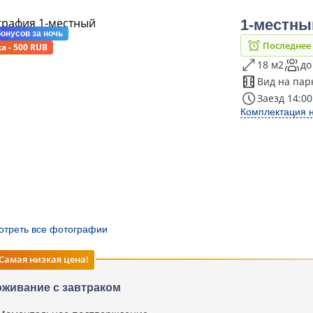
1-местны
бонусов
за ночь
Последнее
а - 500 RUB
18 м2
до
Вид на пар
Заезд 14:00
Комплектация 
отреть все фотографии
Самая низкая цена!
живание с завтраком