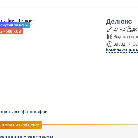
Делюкс
бонусов
за ночь
27 м2
до
а - 500 RUB
Вид на пар
Заезд 14:00
Комплектация 
отреть все фотографии
Самая низкая цена!
живание с завтраком