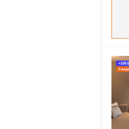
+100 
Скидк