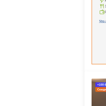
Что 
+100 
Скидк