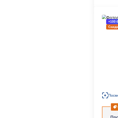
+100 
Скидк
Посм
Про