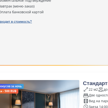
Моментальное подтверждение
Завтрак (меню-заказ)
Оплата банковской картой
входит в стоимость?
Стандарт
бонусов
за ночь
22 м2
до
а - 500 RUB
Две односп
Вид на пар
Заезд 14:00