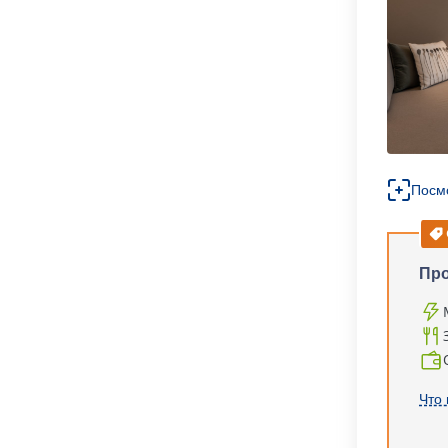
Посм
Про
Что 