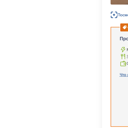
Посм
Про
Что 