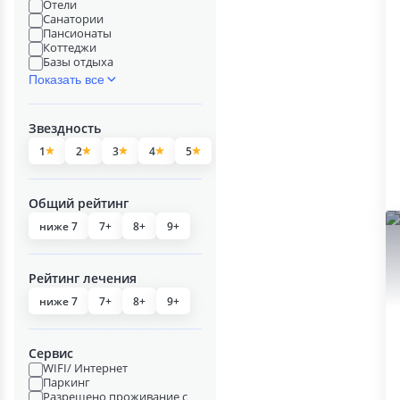
Отели
Санатории
Пансионаты
Коттеджи
Базы отдыха
Показать все
Звездность
1
2
3
4
5
Общий рейтинг
ниже 7
7+
8+
9+
Рейтинг лечения
ниже 7
7+
8+
9+
Сервис
WIFI/ Интернет
Паркинг
Разрешено проживание с