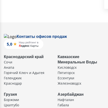
Контакты офисов продаж
Краснодарский край
Кавказские
Сочи
Минеральные Воды
Анапа
Кисловодск
Горячий Ключ и Адыгея
Пятигорск
Геленджик
Ессентуки
Краснодар
Железноводск
Грузия
Азербайджан
Боржоми
Нафталан
Цхалтубо
Габала