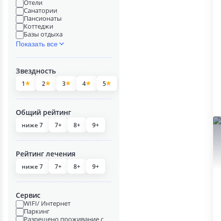
Отели
Санатории
Пансионаты
Коттеджи
Базы отдыха
Показать все
Звездность
1
2
3
4
5
Общий рейтинг
ниже 7
7+
8+
9+
Рейтинг лечения
ниже 7
7+
8+
9+
Сервис
WIFI/ Интернет
Паркинг
Разрешено проживание с