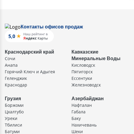
Контакты офисов продаж
Краснодарский край
Кавказские
Сочи
Минеральные Воды
Анапа
Кисловодск
Горячий Ключ и Адыгея
Пятигорск
Геленджик
Ессентуки
Краснодар
Железноводск
Грузия
Азербайджан
Боржоми
Нафталан
Цхалтубо
Габала
Уреки
Баку
Тбилиси
Нахичевань
Батуми
Шеки