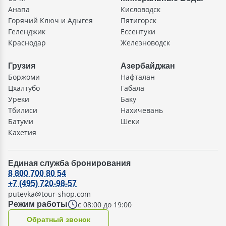
Анапа
Кисловодск
Горячий Ключ и Адыгея
Пятигорск
Геленджик
Ессентуки
Краснодар
Железноводск
Грузия
Азербайджан
Боржоми
Нафталан
Цхалтубо
Габала
Уреки
Баку
Тбилиси
Нахичевань
Батуми
Шеки
Кахетия
Единая служба бронирования
8 800 700 80 54
+7 (495) 720-98-57
putevka@tour-shop.com
с 08:00 до 19:00
Режим работы
Oбратный звонок