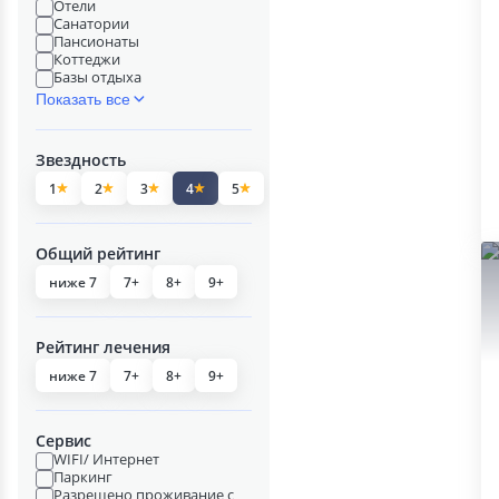
Отели
Санатории
Пансионаты
Коттеджи
Базы отдыха
Показать все
Звездность
1
2
3
4
5
Общий рейтинг
ниже 7
7+
8+
9+
Рейтинг лечения
ниже 7
7+
8+
9+
Сервис
WIFI/ Интернет
Паркинг
Разрешено проживание с