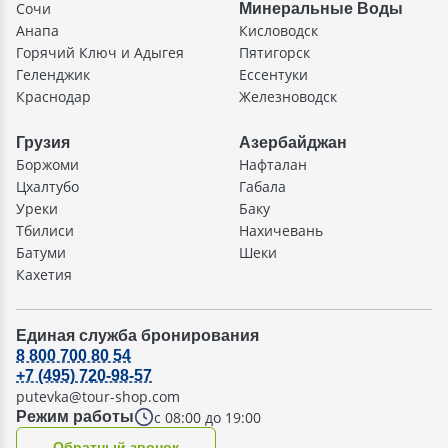
Сочи
Минеральные Воды
Анапа
Кисловодск
Горячий Ключ и Адыгея
Пятигорск
Геленджик
Ессентуки
Краснодар
Железноводск
Грузия
Азербайджан
Боржоми
Нафталан
Цхалтубо
Габала
Уреки
Баку
Тбилиси
Нахичевань
Батуми
Шеки
Кахетия
Единая служба бронирования
8 800 700 80 54
+7 (495) 720-98-57
putevka@tour-shop.com
с 08:00 до 19:00
Режим работы
Oбратный звонок