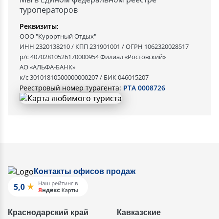
туроператоров
Реквизиты:
ООО "Курортный Отдых"
ИНН 2320138210 / КПП 231901001 / ОГРН 1062320028517
р/с 40702810526170000954 Филиал «Ростовский»
АО «АЛЬФА-БАНК»
к/с 30101810500000000207 / БИК 046015207
Реестровый номер турагента:
РТА 0008726
Контакты офисов продаж
Краснодарский край
Кавказские