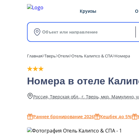
Круизы
О
Объект или направление
Главная
Тверь
Отели
Отель Калипсо & СПА
Номера
Номера в отеле Кали
Россия, Тверская обл., г. Тверь, мкр. Мамулино, у
Раннее бронирование 2026
Кешбек до 5%