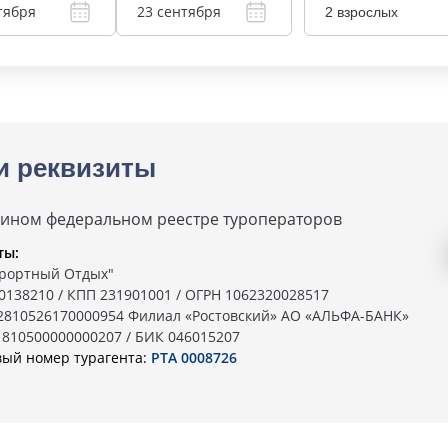
тября
23 сентября
2 взрослых
и реквизиты
дином федеральном реестре туроператоров
ты:
рортный Отдых"
0138210 / КПП 231901001 / ОГРН 1062320028517
02810526170000954 Филиал «Ростовский» АО «АЛЬФА-БАНК»
1810500000000207 / БИК 046015207
вый номер турагента:
РТА 0008726