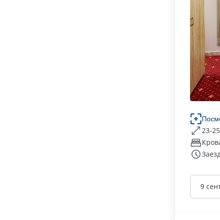
Посм
23-25
Кров
Заезд
9 сен