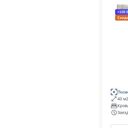
+100 
Скидк
Посм
40 м
Кров
Заезд