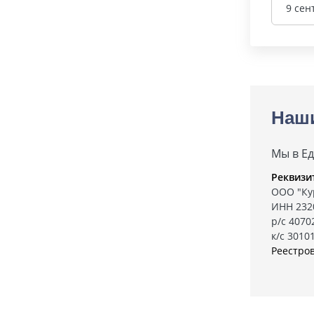
9 сен
Наш
Мы в Е
Реквизи
ООО "Ку
ИНН 232
р/с 407
к/с 3010
Реестро