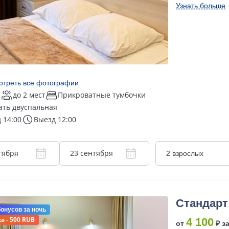
Узнать больше
отреть все фотографии
2
до 2 мест
Прикроватные тумбочки
ать двуспальная
 14:00
Выезд 12:00
тября
23 сентября
2 взрослых
Стандарт
бонусов
за ночь
а - 500 RUB
4 100
от
₽ з