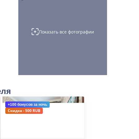
Показать все фотографии
еля
+100 бонусов
за ночь
Скидка - 500 RUB