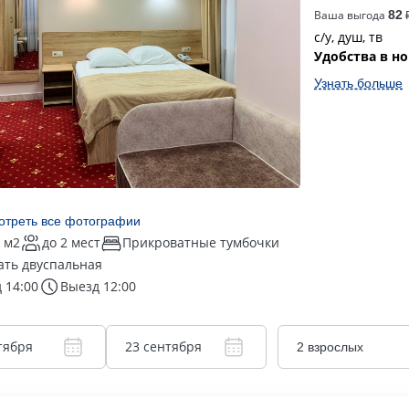
Ваша выгода
82
₽
с/у, душ, тв
Удобства в н
Узнать больше
отреть все фотографии
 м2
до 2 мест
Прикроватные тумбочки
ать двуспальная
 14:00
Выезд 12:00
тября
23 сентября
2 взрослых