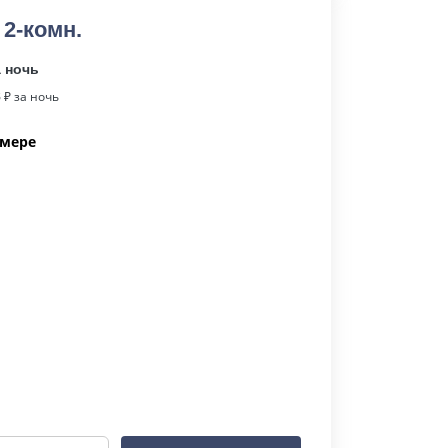
 2-комн.
а ночь
8
₽ за ночь
омере