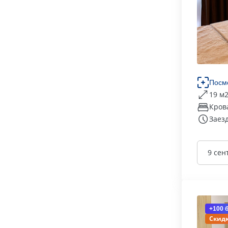
Посм
19 м
Кров
Заезд
9 сен
+100 
Скидк