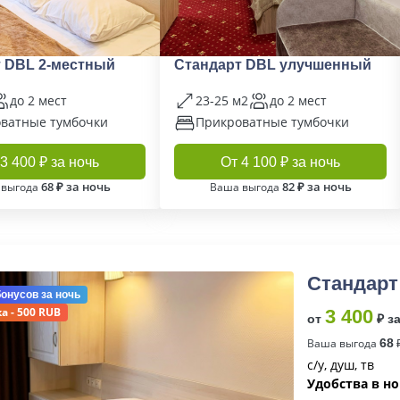
 DBL 2-местный
Стандарт DBL улучшенный
до 2 мест
23-25 м2
до 2 мест
ватные тумбочки
Прикроватные тумбочки
3 400 ₽ за ночь
От 4 100 ₽ за ночь
68 ₽ за ночь
82 ₽ за ночь
 выгода
Ваша выгода
Стандарт
бонусов
за ночь
а - 500 RUB
3 400
от
₽ з
Ваша выгода
68
₽
с/у, душ, тв
Удобства в н