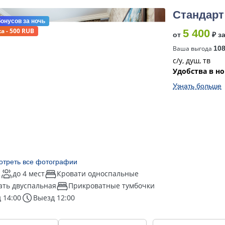
Стандарт
бонусов
за ночь
а - 500 RUB
5 400
от
₽ з
Ваша выгода
10
с/у, душ, тв
Удобства в н
Узнать больше
отреть все фотографии
2
до 4 мест
Кровати односпальные
ать двуспальная
Прикроватные тумбочки
 14:00
Выезд 12:00