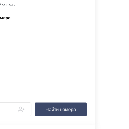
 за ночь
омере
Найти номера