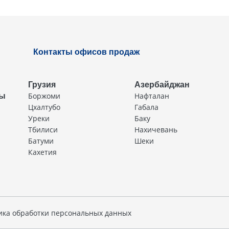
Контакты офисов продаж
Грузия
Азербайджан
Боржоми
Нафталан
ды
Цхалтубо
Габала
Уреки
Баку
Тбилиси
Нахичевань
Батуми
Шеки
Кахетия
ика обработки персональных данных