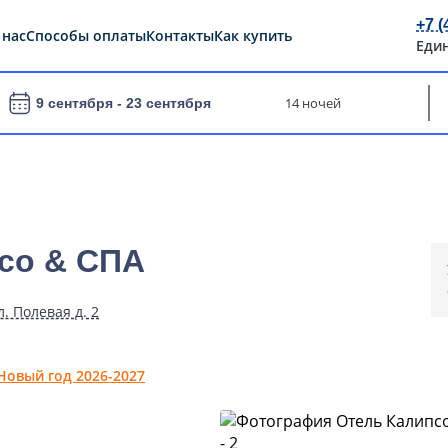
+7 (
 нас
Способы оплаты
Контакты
Как купить
Еди
14 ночей
9 сентября -
23 сентября
псо & СПА
л. Полевая д. 2
Новый год 2026-2027