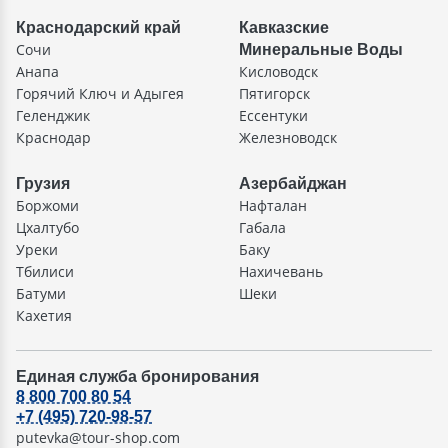
Краснодарский край
Кавказские
Сочи
Минеральные Воды
Анапа
Кисловодск
Горячий Ключ и Адыгея
Пятигорск
Геленджик
Ессентуки
Краснодар
Железноводск
Грузия
Азербайджан
Боржоми
Нафталан
Цхалтубо
Габала
Уреки
Баку
Тбилиси
Нахичевань
Батуми
Шеки
Кахетия
Единая служба бронирования
8 800 700 80 54
+7 (495) 720-98-57
putevka@tour-shop.com