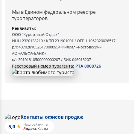
Мы в Едином федеральном реестре
туроператоров
Реквизиты:
ООО "Курортный Отдых"
ИНН 2320138210 / КПП 231901001 / ОГРН 1062320028517
р/с 40702810526170000954 Филиал «Ростовский»
АО «АЛЬФА-БАНК»
к/с 30101810500000000207 / БИК 046015207
Реестровый номер турагента:
РТА 0008726
Контакты офисов продаж