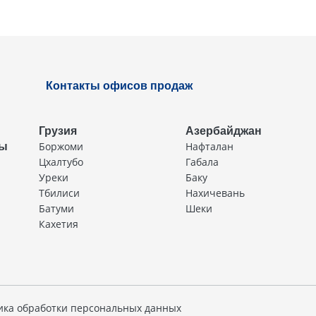
Контакты офисов продаж
Грузия
Азербайджан
Боржоми
Нафталан
ды
Цхалтубо
Габала
Уреки
Баку
Тбилиси
Нахичевань
Батуми
Шеки
Кахетия
ика обработки персональных данных