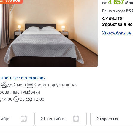
а - 500 RUB
4 657
от
₽ з
Ваша выгода
93
₽
с/у,душ,тв
Удобства в н
Узнать больше
отреть все фотографии
2
до 2 мест
Кровать двуспальная
роватные тумбочки
 14:00
Выезд 12:00
тября
21 сентября
2 взрослых