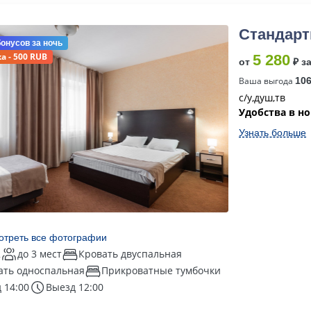
Стандарт
бонусов
за ночь
а - 500 RUB
5 280
от
₽ з
Ваша выгода
10
с/у,душ,тв
Удобства в н
Узнать больше
отреть все фотографии
2
до 3 мест
Кровать двуспальная
ать односпальная
Прикроватные тумбочки
 14:00
Выезд 12:00