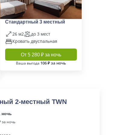
Стандартный 3 местный
26 м2
до 3 мест
Кровать двуспальная
От 5 280 ₽ за ночь
106 ₽ за ночь
Ваша выгода
тный 2-местный TWN
а ночь
 за ночь