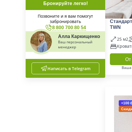
Бронируйте легко!
Позвоните и я вам помогут
забронировать
Стандар
TWN
8 800 700 80 54
Алла Каркищенко
25 м2
Ваш персональный
Кроват
менеджер
От 
Ваша
Написать в Telegram
+100 
Скидк