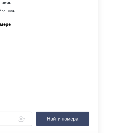
а ночь
 за ночь
омере
Найти номера