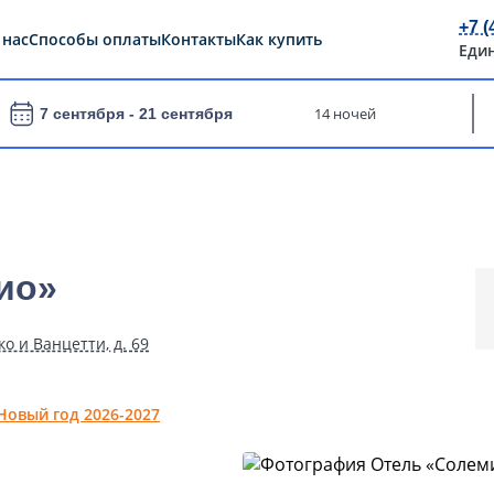
+7 (
 нас
Способы оплаты
Контакты
Как купить
Еди
14 ночей
7 сентября -
21 сентября
ио»
ко и Ванцетти, д. 69
Новый год 2026-2027