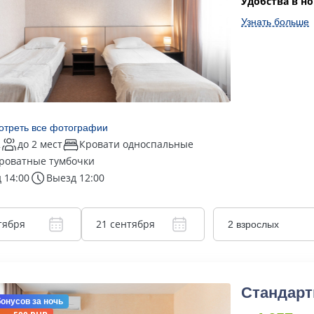
Удобства в н
Узнать больше
отреть все фотографии
2
до 2 мест
Кровати односпальные
роватные тумбочки
 14:00
Выезд 12:00
тября
21 сентября
2 взрослых
Стандарт
бонусов
за ночь