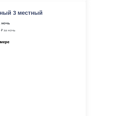
ный 3 местный
а ночь
6
₽ за ночь
омере