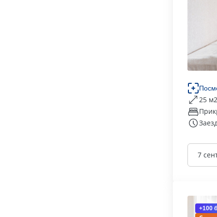
Посм
25 м
Прик
Заезд
7 сен
+100 