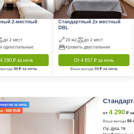
тный 2-местный
Стандартный 2х местный
DBL
до 2 мест
20 м2
до 2 мест
и односпальные
Кровать двуспальная
4 290 ₽ за ночь
От 4 657 ₽ за ночь
86 ₽ за ночь
93 ₽ за ночь
 выгода
Ваша выгода
Стандар
бонусов
за ночь
а - 500 RUB
4 290
от
₽ з
Ваша выгода
86
₽
с\у, душ, тв