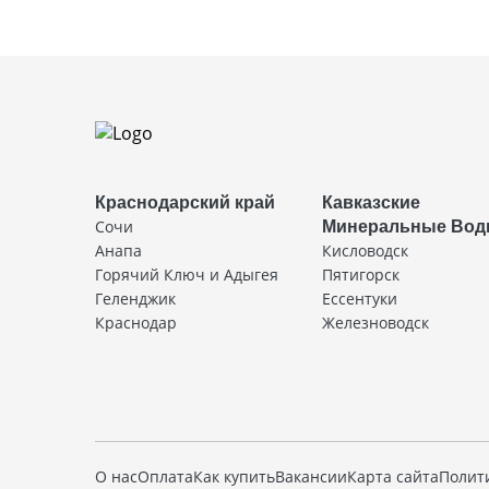
Краснодарский край
Кавказские
Сочи
Минеральные Во
Анапа
Кисловодск
Горячий Ключ и Адыгея
Пятигорск
Геленджик
Ессентуки
Краснодар
Железноводск
О нас
Оплата
Как купить
Вакансии
Карта сайта
Полит