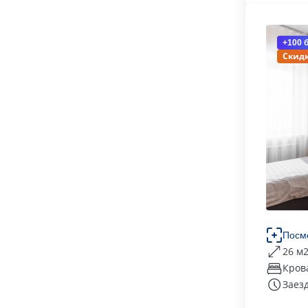
+100 
Скидк
Посм
26 м
Кров
Заезд