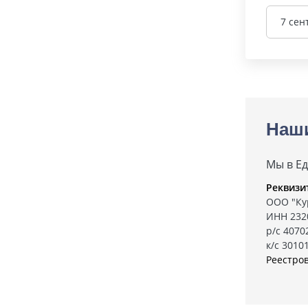
7 сен
Наш
Мы в Е
Реквизи
ООО "Ку
ИНН 232
р/с 407
к/с 3010
Реестро