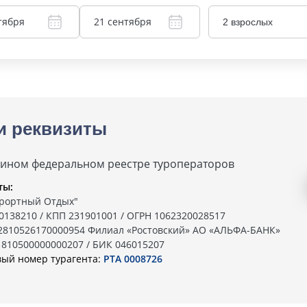
тября
21 сентября
2 взрослых
и реквизиты
дином федеральном реестре туроператоров
ты:
рортный Отдых"
0138210 / КПП 231901001 / ОГРН 1062320028517
02810526170000954 Филиал «Ростовский» АО «АЛЬФА-БАНК»
1810500000000207 / БИК 046015207
вый номер турагента:
РТА 0008726