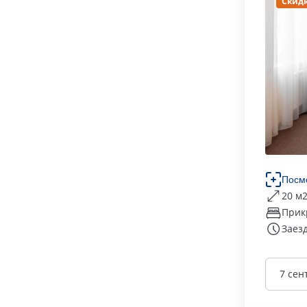
Скидк
Посм
20 м
Прик
Заезд
7 сен