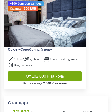
+100 бонусов
за ночь
Скидка - 500 RUB
Сьют «Серебряный век»
100 м2
до 6 мест
Кровать «King size»
Вид на горы
От 102 000 ₽ за ночь
2 040 ₽ за ночь
Ваша выгода
Стандарт
12 800