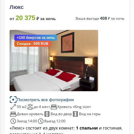
Люкс
20 375
Ваша выгода
408
₽ за ночь
от
₽ за ночь
+100 бонусов
за ночь
Скидка - 500 RUB
Посмотреть все фотографии
50 м2
до 4 мест
Кровать «King size»
Диван-кровать
Вид во двор
Вид на горы
Заезд 14:00
Выезд 12:00
«Люкс» состоит из двух комнат:
1 спальни
и гостиная,