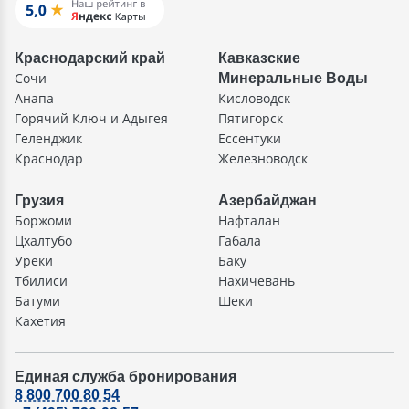
Краснодарский край
Кавказские
Сочи
Минеральные Воды
Анапа
Кисловодск
Горячий Ключ и Адыгея
Пятигорск
Геленджик
Ессентуки
Краснодар
Железноводск
Грузия
Азербайджан
Боржоми
Нафталан
Цхалтубо
Габала
Уреки
Баку
Тбилиси
Нахичевань
Батуми
Шеки
Кахетия
Единая служба бронирования
8 800 700 80 54