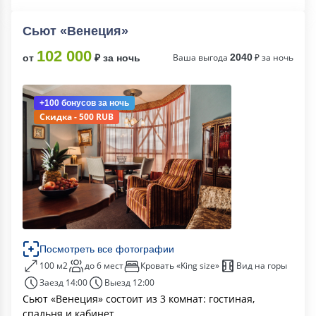
Сьют «Венеция»
102 000
Ваша выгода
2040
₽ за ночь
от
₽ за ночь
+100 бонусов
за ночь
Скидка - 500 RUB
Посмотреть все фотографии
100 м2
до 6 мест
Кровать «King size»
Вид на горы
Заезд 14:00
Выезд 12:00
Сьют «Венеция» состоит из 3 комнат: гостиная,
спальня и кабинет.