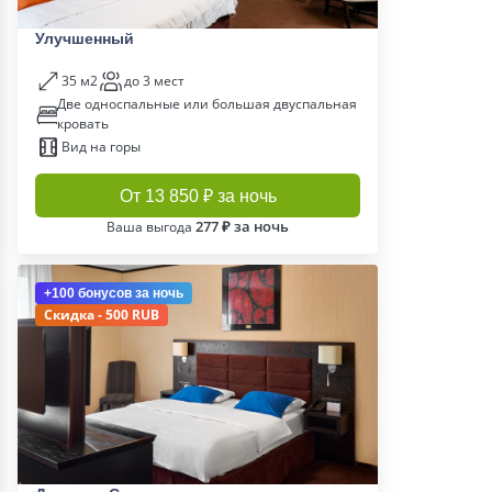
Улучшенный
35 м2
до 3 мест
Две односпальные или большая двуспальная
кровать
Вид на горы
От 13 850 ₽ за ночь
277 ₽ за ночь
Ваша выгода
+100 бонусов
за ночь
Скидка - 500 RUB