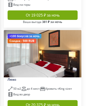
Вид на горы
От 19 025 ₽ за ночь
381 ₽ за ночь
Ваша выгода
+100 бонусов
за ночь
Скидка - 500 RUB
Люкс
50 м2
до 4 мест
Кровать «King size»
Вид во двор
От 20 375 ₽ за ночь