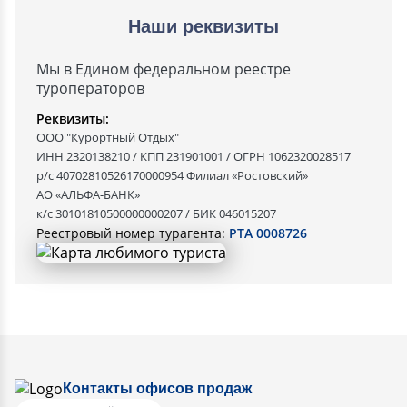
Наши реквизиты
Мы в Едином федеральном реестре
туроператоров
Реквизиты:
ООО "Курортный Отдых"
ИНН 2320138210 / КПП 231901001 / ОГРН 1062320028517
р/с 40702810526170000954 Филиал «Ростовский»
АО «АЛЬФА-БАНК»
к/с 30101810500000000207 / БИК 046015207
Реестровый номер турагента:
РТА 0008726
Контакты офисов продаж