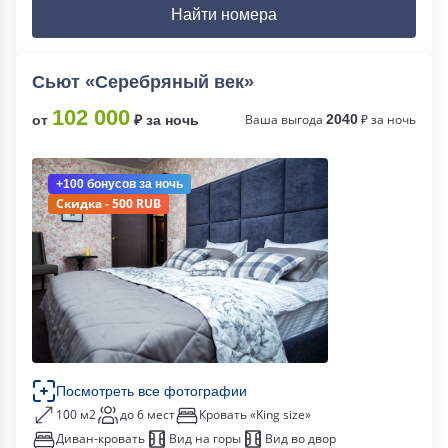
Найти номера
Сьют «Серебряный век»
102 000
Ваша выгода
2040
₽ за ночь
от
₽ за ночь
+100 бонусов
за ночь
Скидка - 500 RUB
Посмотреть все фотографии
100 м2
до 6 мест
Кровать «King size»
Диван-кровать
Вид на горы
Вид во двор