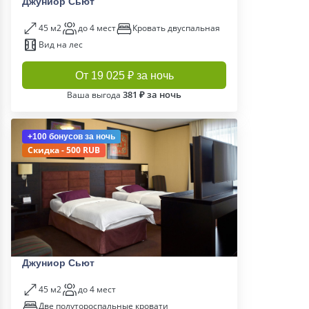
Джуниор Сьют
45 м2
до 4 мест
Кровать двуспальная
Вид на лес
От 19 025 ₽ за ночь
381 ₽ за ночь
Ваша выгода
+100 бонусов
за ночь
Скидка - 500 RUB
Джуниор Сьют
45 м2
до 4 мест
Две полутороспальные кровати