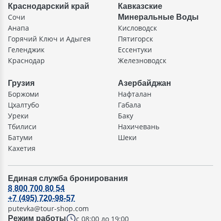
Краснодарский край
Кавказские
Сочи
Минеральные Воды
Анапа
Кисловодск
Горячий Ключ и Адыгея
Пятигорск
Геленджик
Ессентуки
Краснодар
Железноводск
Грузия
Азербайджан
Боржоми
Нафталан
Цхалтубо
Габала
Уреки
Баку
Тбилиси
Нахичевань
Батуми
Шеки
Кахетия
Единая служба бронирования
8 800 700 80 54
+7 (495) 720-98-57
putevka@tour-shop.com
с 08:00 до 19:00
Режим работы