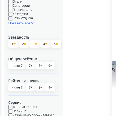
Отели
Санатории
Пансионаты
Коттеджи
Базы отдыха
Показать все
Звездность
1
2
3
4
5
Общий рейтинг
ниже 7
7+
8+
9+
Рейтинг лечения
ниже 7
7+
8+
9+
Сервис
WIFI/ Интернет
Паркинг
Разрешено проживание с