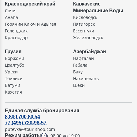
Краснодарский край
Кавказские
Сочи
Минеральные Воды
Анапа
Кисловодск
Горячий Ключ и Адыгея
Пятигорск
Геленджик
Ессентуки
Краснодар
Железноводск
Грузия
Азербайджан
Боржоми
Нафталан
Цхалтубо
Габала
Уреки
Баку
Тбилиси
Нахичевань
Батуми
Шеки
Кахетия
Единая служба бронирования
8 800 700 80 54
+7 (495) 720-98-57
putevka@tour-shop.com
с 08:00 до 19:00
Режим работы