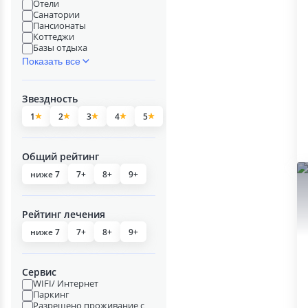
Отели
Санатории
Пансионаты
Коттеджи
Базы отдыха
Показать все
Звездность
1
2
3
4
5
Общий рейтинг
ниже 7
7+
8+
9+
Рейтинг лечения
ниже 7
7+
8+
9+
Сервис
WIFI/ Интернет
Паркинг
Разрешено проживание с