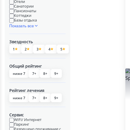
Отели
Санатории
Пансионаты
Коттеджи
Базы отдыха
Показать все
Звездность
1
2
3
4
5
Общий рейтинг
ниже 7
7+
8+
9+
Рейтинг лечения
ниже 7
7+
8+
9+
Сервис
WIFI/ Интернет
Паркинг
Разрешено проживание с