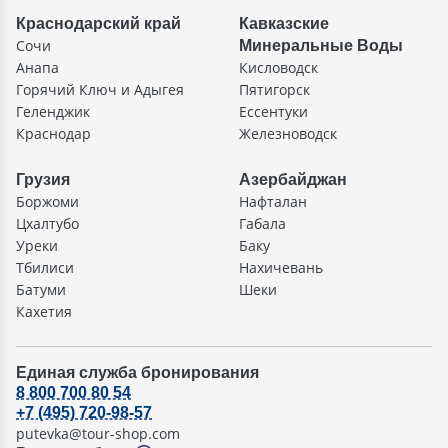
Краснодарский край
Кавказские
Сочи
Минеральные Воды
Анапа
Кисловодск
Горячий Ключ и Адыгея
Пятигорск
Геленджик
Ессентуки
Краснодар
Железноводск
Грузия
Азербайджан
Боржоми
Нафталан
Цхалтубо
Габала
Уреки
Баку
Тбилиси
Нахичевань
Батуми
Шеки
Кахетия
Единая служба бронирования
8 800 700 80 54
+7 (495) 720-98-57
putevka@tour-shop.com