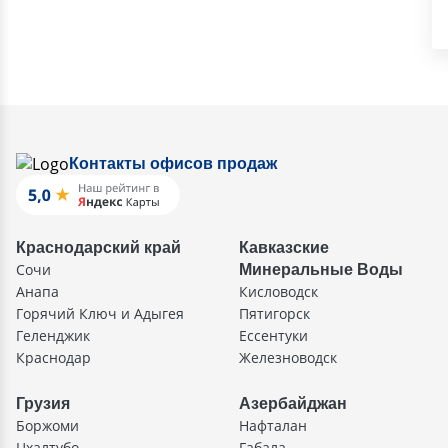
Контакты офисов продаж
Краснодарский край
Кавказские
Сочи
Минеральные Воды
Анапа
Кисловодск
Горячий Ключ и Адыгея
Пятигорск
Геленджик
Ессентуки
Краснодар
Железноводск
Грузия
Азербайджан
Боржоми
Нафталан
Цхалтубо
Габала