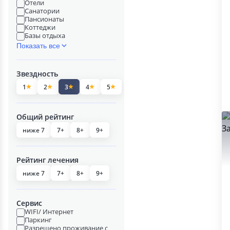
Отели
Санатории
Пансионаты
Коттеджи
Базы отдыха
Показать все
Звездность
1
2
3
4
5
Общий рейтинг
ниже 7
7+
8+
9+
Рейтинг лечения
ниже 7
7+
8+
9+
Сервис
WIFI/ Интернет
Паркинг
Разрешено проживание с