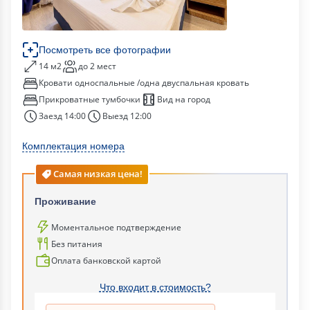
Посмотреть все фотографии
14 м2
до 2 мест
Кровати односпальные /одна двуспальная кровать
Прикроватные тумбочки
Вид на город
Заезд 14:00
Выезд 12:00
Комплектация номера
Самая низкая цена!
Проживание
Моментальное подтверждение
Без питания
Оплата банковской картой
Что входит в стоимость?