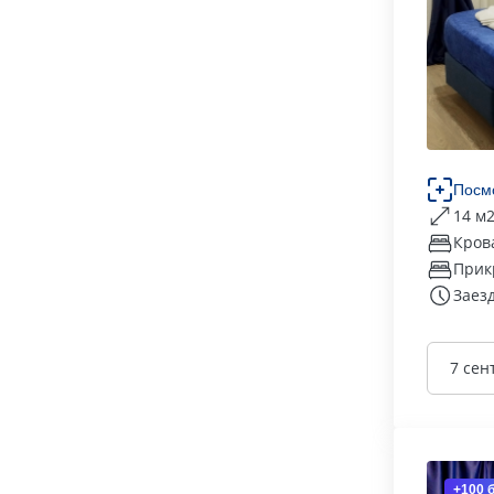
Посм
14 м
Кров
Прик
Заезд
7 сен
+100 