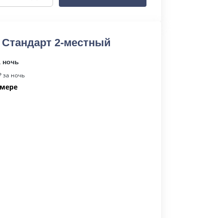
 Стандарт 2-местный
а ночь
 за ночь
омере