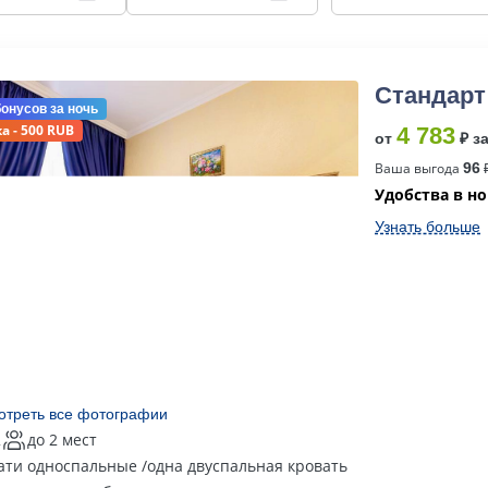
Стандарт
бонусов
за ночь
а - 500 RUB
4 783
от
₽ з
Ваша выгода
96
₽
Удобства в н
Узнать больше
отреть все фотографии
2
до 2 мест
ати односпальные /одна двуспальная кровать