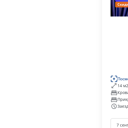
Скидк
Посм
14 м
Кров
Прик
Заезд
7 сен