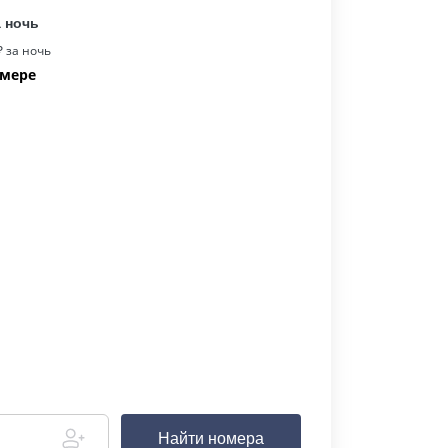
а ночь
 за ночь
омере
Найти номера