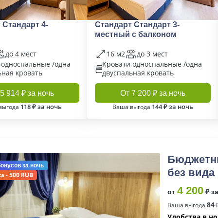
 Стандарт 4-
Стандарт Стандарт 3-
местный с балконом
до 4 мест
16 м2
до 3 мест
 односпальные /одна
Кровати односпальные /одна
ьная кровать
двуспальная кровать
5 914 ₽ за ночь
От 7 200 ₽ за ночь
118 ₽ за ночь
144 ₽ за ночь
выгода
Ваша выгода
Бюджетн
бонусов
за ночь
без вида 
а - 500 RUB
4 200
от
₽ з
Ваша выгода
84
₽
Удобства в н