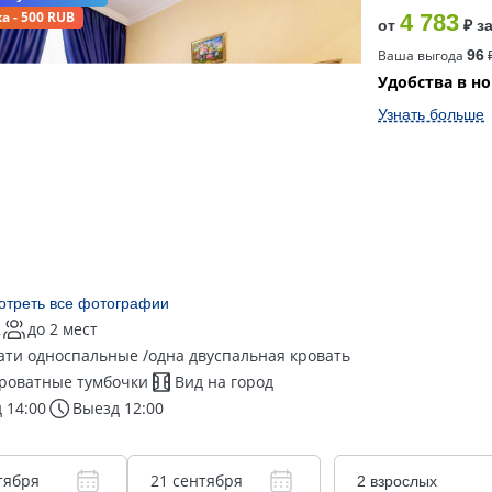
а - 500 RUB
4 783
от
₽ з
Ваша выгода
96
₽
Удобства в н
Узнать больше
отреть все фотографии
2
до 2 мест
ати односпальные /одна двуспальная кровать
роватные тумбочки
Вид на город
 14:00
Выезд 12:00
тября
21 сентября
2 взрослых