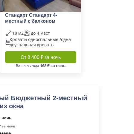
Стандарт Стандарт 4-
местный с балконом
18 м2
до 4 мест
Кровати односпальные /одна
двуспальная кровать
От 8 400 ₽ за ночь
168 ₽ за ночь
Ваша выгода
ый Бюджетный 2-местный
из окна
а ночь
 за ночь
омере