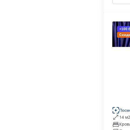
+100 
Скидк
Посм
14 м
Кров