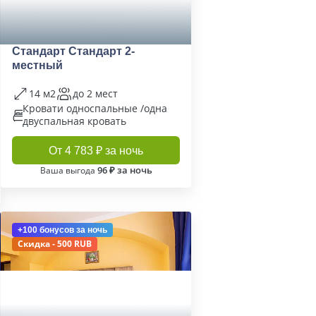
Стандарт Стандарт 2-
местный
14 м2
до 2 мест
Кровати односпальные /одна
двуспальная кровать
От 4 783 ₽ за ночь
96 ₽ за ночь
Ваша выгода
+100 бонусов
за ночь
Скидка - 500 RUB