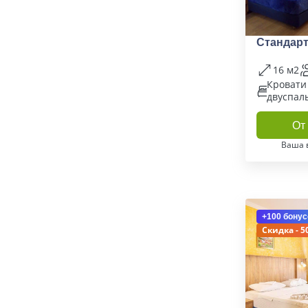
Стандар
16 м2
Кровати
двуспал
От 
Ваша 
+100 бонус
Скидка - 5