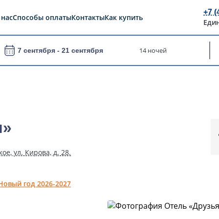
+7 (
 нас
Способы оплаты
Контакты
Как купить
Еди
14 ночей
7 сентября -
21 сентября
я»
е, ул. Кирова, д. 28.
Новый год 2026-2027