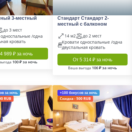
тный 3-местный
Стандарт Стандарт 2-
местный с балконом
до 3 мест
14 м2
до 2 мест
 односпальные /одна
ьная кровать
Кровати односпальные /одна
двуспальная кровать
4 989 ₽ за ночь
От 5 314 ₽ за ночь
100 ₽ за ночь
выгода
106 ₽ за ночь
Ваша выгода
ов
за ночь
+100 бонусов
за ночь
00 RUB
Скидка - 500 RUB