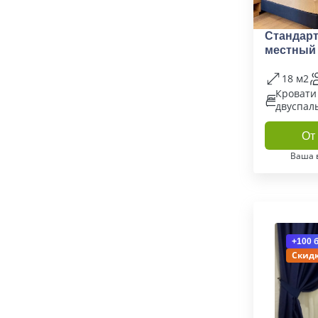
Стандарт
местный
18 м2
Кровати
двуспал
От 
Ваша 
+100 
Скидк