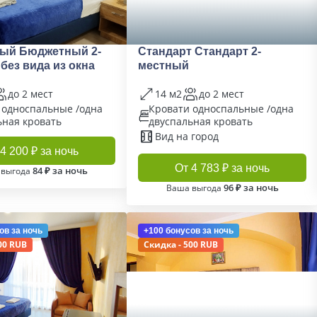
ый Бюджетный 2-
Стандарт Стандарт 2-
без вида из окна
местный
до 2 мест
14 м2
до 2 мест
 односпальные /одна
Кровати односпальные /одна
ьная кровать
двуспальная кровать
Вид на город
4 200 ₽ за ночь
От 4 783 ₽ за ночь
84 ₽ за ночь
 выгода
96 ₽ за ночь
Ваша выгода
ов
за ночь
+100 бонусов
за ночь
00 RUB
Скидка - 500 RUB