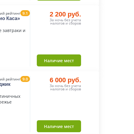
9.1
2 200 руб.
ий рейтинг
ио Каса»
За ночь без учета
налогов и сборов
е завтраки и
Наличие мест
9.0
6 000 руб.
ий рейтинг
джик
За ночь без учета
налогов и сборов
стиничных
режье
Наличие мест