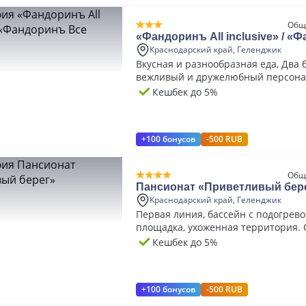
Общ
«Фандоринъ All inclusive» / «
Все включено»
Краснодарский край, Геленджик
Вкусная и разнообразная еда, Два 
вежливый и дружелюбный персона
Кешбек до 5%
+100 бонусов
-500 RUB
Общ
Пансионат «Приветливый бер
Краснодарский край, Геленджик
Первая линия, бассейн с подогрево
площадка, ухоженная территория. 
кухня.
Кешбек до 5%
+100 бонусов
-500 RUB