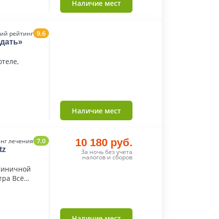
Наличие мест
9.6
ий рейтинг
дать»
отеле,
Наличие мест
7.0
10 180 руб.
нг лечения
tz
За ночь без учета
налогов и сборов
тиничной
тра Всё
Наличие мест