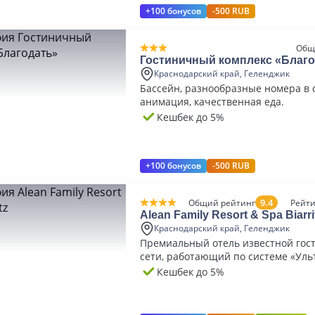
+100 бонусов
-500 RUB
Общ
Гостиничный комплекс «Благо
Краснодарский край, Геленджик
Бассейн, разнообразные номера в 
анимация, качественная еда.
Кешбек до 5%
+100 бонусов
-500 RUB
9.4
Общий рейтинг
Рейти
Alean Family Resort & Spa Biarri
Краснодарский край, Геленджик
Премиальный отель известной гос
сети, работающий по системе «Уль
включено»
Кешбек до 5%