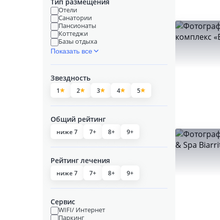
Тип размещения
Отели
Санатории
Пансионаты
Коттеджи
Базы отдыха
Показать все
Звездность
1
2
3
4
5
Общий рейтинг
ниже 7
7+
8+
9+
Рейтинг лечения
ниже 7
7+
8+
9+
Сервис
WIFI/ Интернет
Паркинг