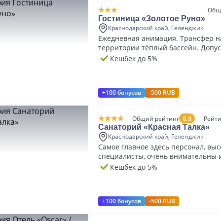
Общ
Гостиница «Золотое Руно»
Краснодарский край, Геленджик
Ежедневная анимация. Трансфер н
территории тёплый бассейн. Допус
размещение с животными.
Кешбек до 5%
+100 бонусов
-500 RUB
8.8
Общий рейтинг
Рейти
Санаторий «Красная Талка»
Краснодарский край, Геленджик
Самое главное здесь персонал, выс
специалисты, очень внимательны 
Кешбек до 5%
+100 бонусов
-500 RUB