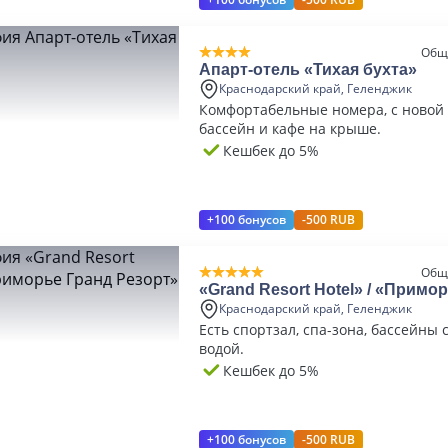
Общ
Апарт-отель «Тихая бухта»
Краснодарский край, Геленджик
Комфортабельные номера, с новой 
бассейн и кафе на крыше.
Кешбек до 5%
+100 бонусов
-500 RUB
Общ
«Grand Resort Hotel» / «Примо
Резорт»
Краснодарский край, Геленджик
Есть спортзал, спа-зона, бассейны 
водой.
Кешбек до 5%
+100 бонусов
-500 RUB