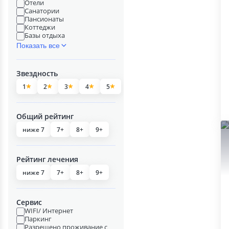
Отели
Санатории
Пансионаты
Коттеджи
Базы отдыха
Показать все
Звездность
1
2
3
4
5
Общий рейтинг
ниже 7
7+
8+
9+
Рейтинг лечения
ниже 7
7+
8+
9+
Сервис
WIFI/ Интернет
Паркинг
Разрешено проживание с