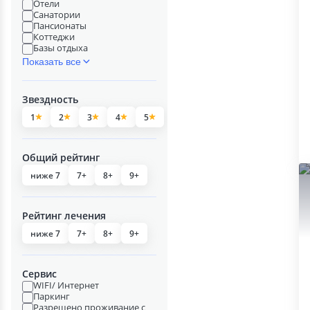
Отели
Санатории
Пансионаты
Коттеджи
Базы отдыха
Показать все
Звездность
1
2
3
4
5
Общий рейтинг
ниже 7
7+
8+
9+
Рейтинг лечения
ниже 7
7+
8+
9+
Сервис
WIFI/ Интернет
Паркинг
Разрешено проживание с