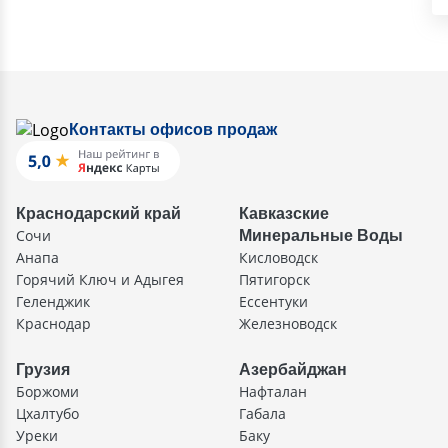
Контакты офисов продаж
Краснодарский край
Кавказские
Сочи
Минеральные Воды
Анапа
Кисловодск
Горячий Ключ и Адыгея
Пятигорск
Геленджик
Ессентуки
Краснодар
Железноводск
Грузия
Азербайджан
Боржоми
Нафталан
Цхалтубо
Габала
Уреки
Баку