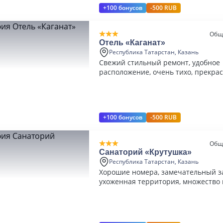
+100 бонусов
-500 RUB
Общ
Отель «Каганат»
Республика Татарстан, Казань
Свежий стильный ремонт, удобное
расположение, очень тихо, прекрасный
персонал, вкусные и сытные завтр
+100 бонусов
-500 RUB
Общ
Санаторий «Крутушка»
Республика Татарстан, Казань
Хорошие номера, замечательный з
ухоженная территория, множество
процедур