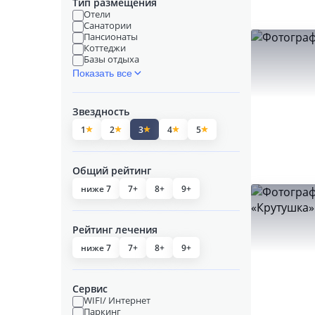
Тип размещения
Отели
Санатории
Пансионаты
Коттеджи
Базы отдыха
Показать все
Звездность
1
2
3
4
5
Общий рейтинг
ниже 7
7+
8+
9+
Рейтинг лечения
ниже 7
7+
8+
9+
Сервис
WIFI/ Интернет
Паркинг