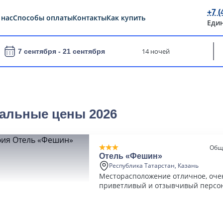
+7 (
 нас
Способы оплаты
Контакты
Как купить
Еди
14 ночей
7 сентября -
21 сентября
иальные цены 2026
Общ
Отель «Фешин»
Республика Татарстан, Казань
Месторасположение отличное, оче
приветливый и отзывчивый персон
просторные, чистые, все новое.