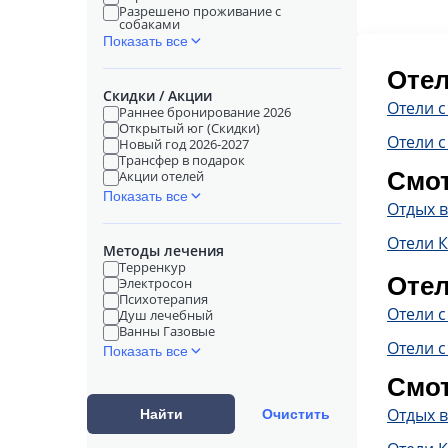
Разрешено проживание с
собаками
Показать все
Отел
Скидки / Акции
Отели 
Раннее бронирование 2026
Открытый юг (Скидки)
Отели с
Новый год 2026-2027
Трансфер в подарок
Смот
Акции отелей
Показать все
Отдых в
Отели 
Методы лечения
Терренкур
Отел
Электросон
Психотерапия
Отели 
Душ лечебный
Ванны Газовые
Отели с
Показать все
Смот
Отдых в
Найти
Очистить