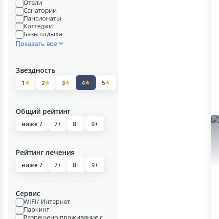
Отели
Санатории
Пансионаты
Коттеджи
Базы отдыха
Показать все
Звездность
1
2
3
4
5
Общий рейтинг
ниже 7
7+
8+
9+
Рейтинг лечения
ниже 7
7+
8+
9+
Сервис
WIFI/ Интернет
Паркинг
Разрешено проживание с