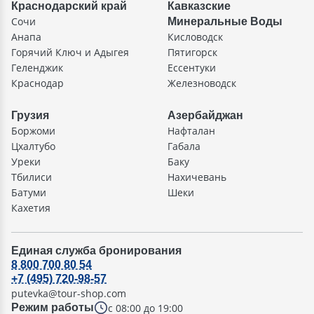
Краснодарский край
Кавказские
Сочи
Минеральные Воды
Анапа
Кисловодск
Горячий Ключ и Адыгея
Пятигорск
Геленджик
Ессентуки
Краснодар
Железноводск
Грузия
Азербайджан
Боржоми
Нафталан
Цхалтубо
Габала
Уреки
Баку
Тбилиси
Нахичевань
Батуми
Шеки
Кахетия
Единая служба бронирования
8 800 700 80 54
+7 (495) 720-98-57
putevka@tour-shop.com
с 08:00 до 19:00
Режим работы