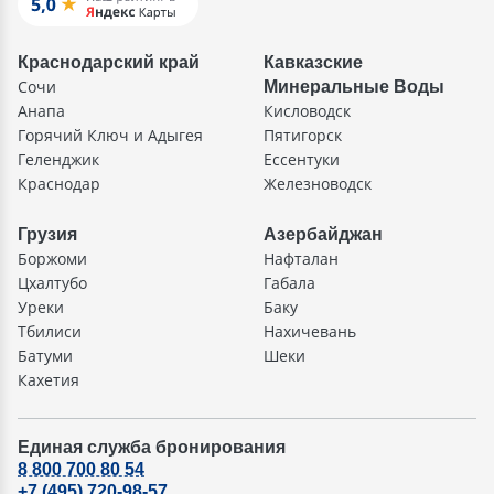
Краснодарский край
Кавказские
Сочи
Минеральные Воды
Анапа
Кисловодск
Горячий Ключ и Адыгея
Пятигорск
Геленджик
Ессентуки
Краснодар
Железноводск
Грузия
Азербайджан
Боржоми
Нафталан
Цхалтубо
Габала
Уреки
Баку
Тбилиси
Нахичевань
Батуми
Шеки
Кахетия
Единая служба бронирования
8 800 700 80 54
+7 (495) 720-98-57