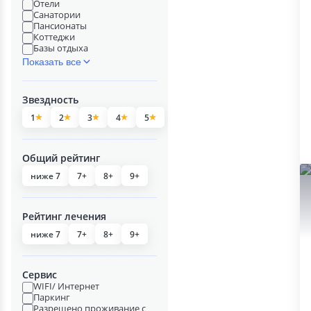
Отели
Санатории
Пансионаты
Коттеджи
Базы отдыха
Показать все
Звездность
1
2
3
4
5
Общий рейтинг
ниже 7
7+
8+
9+
Рейтинг лечения
ниже 7
7+
8+
9+
Сервис
WIFI/ Интернет
Паркинг
Разрешено проживание с