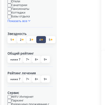
Отели
Санатории
Пансионаты
Коттеджи
Базы отдыха
Показать все
Звездность
1
2
3
4
5
Общий рейтинг
ниже 7
7+
8+
9+
Рейтинг лечения
ниже 7
7+
8+
9+
Сервис
WIFI/ Интернет
Паркинг
Разрешено проживание с