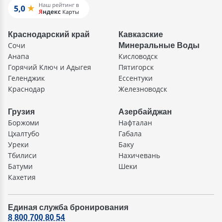
Краснодарский край
Кавказские
Сочи
Минеральные Воды
Анапа
Кисловодск
Горячий Ключ и Адыгея
Пятигорск
Геленджик
Ессентуки
Краснодар
Железноводск
Грузия
Азербайджан
Боржоми
Нафталан
Цхалтубо
Габала
Уреки
Баку
Тбилиси
Нахичевань
Батуми
Шеки
Кахетия
Единая служба бронирования
8 800 700 80 54