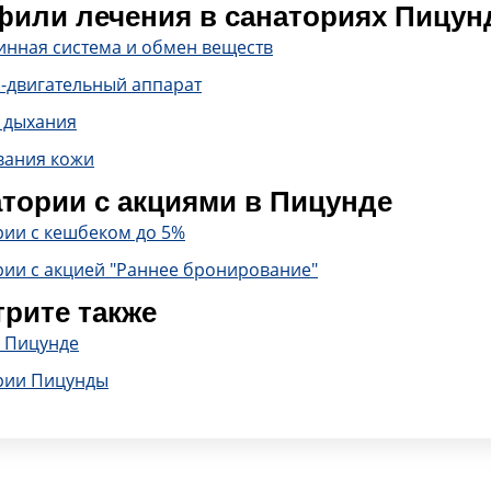
или лечения в санаториях Пицу
инная система и обмен веществ
-двигательный аппарат
 дыхания
вания кожи
тории с акциями в Пицунде
рии с кешбеком до 5%
рии с акцией "Раннее бронирование"
рите также
в Пицунде
рии Пицунды