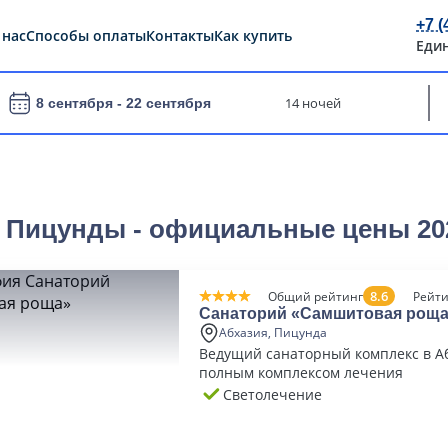
+7 (
 нас
Способы оплаты
Контакты
Как купить
Еди
14 ночей
8 сентября -
22 сентября
х Пицунды - официальные цены 20
8.6
Общий рейтинг
Рейти
Санаторий «Самшитовая рощ
Абхазия, Пицунда
Ведущий санаторный комплекс в А
полным комплексом лечения
Светолечение