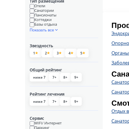
Тип размещения
Отели
Санатории
Пансионаты
Коттеджи
Проф
Базы отдыха
Показать все
Эндокр
Опорно
Звездность
Органы
1
2
3
4
5
Заболе
Общий рейтинг
Сана
ниже 7
7+
8+
9+
Санато
Санато
Рейтинг лечения
Смот
ниже 7
7+
8+
9+
Отдых 
Сервис
Санато
WIFI/ Интернет
Паркинг