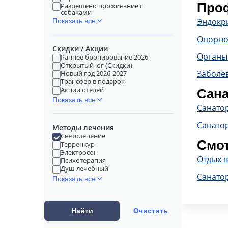
Проф
Разрешено проживание с
собаками
Эндокр
Показать все
Опорно
Скидки / Акции
Органы
Раннее бронирование 2026
Открытый юг (Скидки)
Заболе
Новый год 2026-2027
Трансфер в подарок
Акции отелей
Сана
Показать все
Санато
Санато
Методы лечения
Светолечение
Смот
Терренкур
Электросон
Отдых 
Психотерапия
Душ лечебный
Санато
Показать все
Найти
Очистить