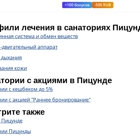
+100 бонусов
-500 RUB
или лечения в санаториях Пицу
инная система и обмен веществ
-двигательный аппарат
 дыхания
вания кожи
тории с акциями в Пицунде
рии с кешбеком до 5%
рии с акцией "Раннее бронирование"
рите также
в Пицунде
рии Пицунды