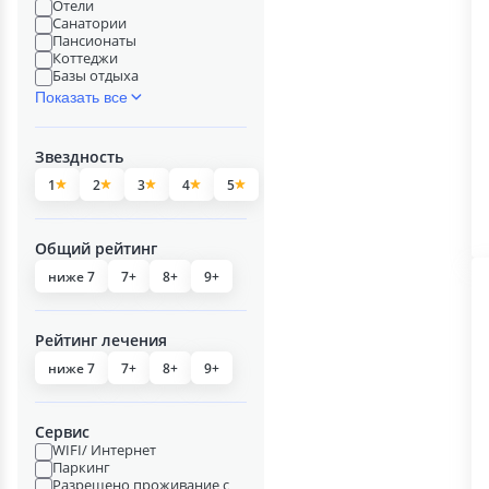
Отели
Санатории
Пансионаты
Коттеджи
Базы отдыха
Показать все
Звездность
1
2
3
4
5
Общий рейтинг
ниже 7
7+
8+
9+
Рейтинг лечения
ниже 7
7+
8+
9+
Сервис
WIFI/ Интернет
Паркинг
Разрешено проживание с