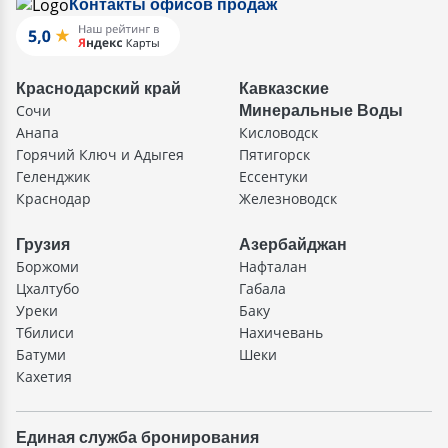
Контакты офисов продаж
Краснодарский край
Кавказские
Сочи
Минеральные Воды
Анапа
Кисловодск
Горячий Ключ и Адыгея
Пятигорск
Геленджик
Ессентуки
Краснодар
Железноводск
Грузия
Азербайджан
Боржоми
Нафталан
Цхалтубо
Габала
Уреки
Баку
Тбилиси
Нахичевань
Батуми
Шеки
Кахетия
Единая служба бронирования