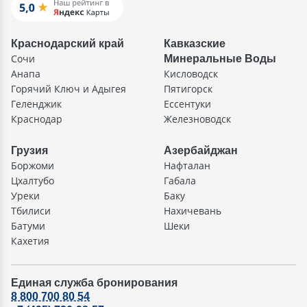
Краснодарский край
Кавказские
Сочи
Минеральные Воды
Анапа
Кисловодск
Горячий Ключ и Адыгея
Пятигорск
Геленджик
Ессентуки
Краснодар
Железноводск
Грузия
Азербайджан
Боржоми
Нафталан
Цхалтубо
Габала
Уреки
Баку
Тбилиси
Нахичевань
Батуми
Шеки
Кахетия
Единая служба бронирования
8 800 700 80 54