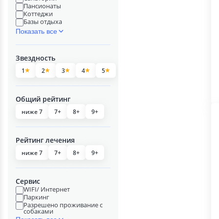
Пансионаты
Коттеджи
Базы отдыха
Показать все
Звездность
1
2
3
4
5
Общий рейтинг
ниже 7
7+
8+
9+
Рейтинг лечения
ниже 7
7+
8+
9+
Сервис
WIFI/ Интернет
Паркинг
Разрешено проживание с
собаками