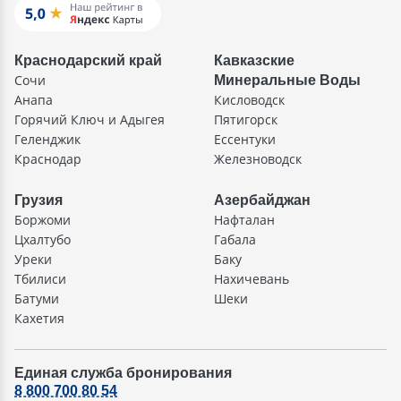
Краснодарский край
Кавказские
Сочи
Минеральные Воды
Анапа
Кисловодск
Горячий Ключ и Адыгея
Пятигорск
Геленджик
Ессентуки
Краснодар
Железноводск
Грузия
Азербайджан
Боржоми
Нафталан
Цхалтубо
Габала
Уреки
Баку
Тбилиси
Нахичевань
Батуми
Шеки
Кахетия
Единая служба бронирования
8 800 700 80 54