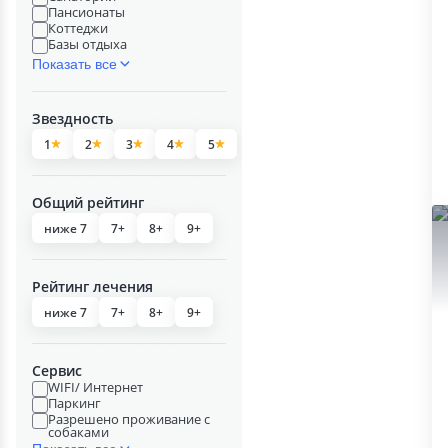
Пансионаты
Коттеджи
Базы отдыха
Показать все
Звездность
1
2
3
4
5
Общий рейтинг
ниже 7
7+
8+
9+
Рейтинг лечения
ниже 7
7+
8+
9+
Сервис
WIFI/ Интернет
Паркинг
Разрешено проживание с
собаками