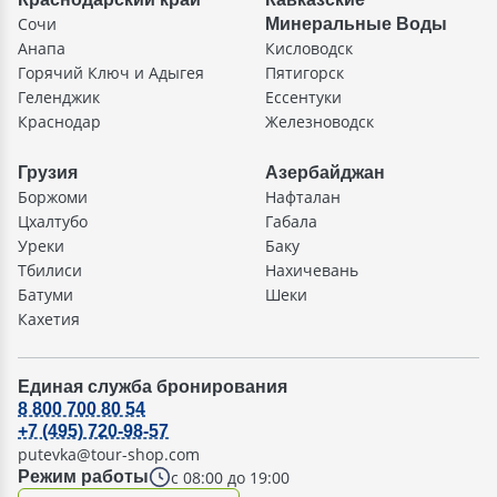
Сочи
Минеральные Воды
Анапа
Кисловодск
Горячий Ключ и Адыгея
Пятигорск
Геленджик
Ессентуки
Краснодар
Железноводск
Грузия
Азербайджан
Боржоми
Нафталан
Цхалтубо
Габала
Уреки
Баку
Тбилиси
Нахичевань
Батуми
Шеки
Кахетия
Единая служба бронирования
8 800 700 80 54
+7 (495) 720-98-57
putevka@tour-shop.com
с 08:00 до 19:00
Режим работы